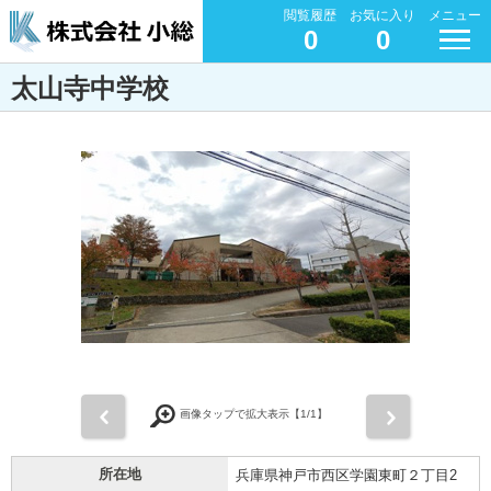
閲覧履歴
お気に入り
メニュー
0
0
太山寺中学校
前
次
画像タップで拡大表示【
1
/1】
所在地
兵庫県神戸市西区学園東町２丁目2