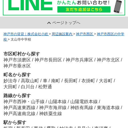
ページトップへ
神戸市の賃貸｜株式会社小総
>
周辺施設案内
>
神戸市西区
>
神戸市西区の中学
校
>
太山寺中学校
市区町村から探す
神戸市須磨区
/
神戸市長田区
/
神戸市兵庫区
/
神戸市北区
/
神戸市垂水区
町名から探す
妙法寺
/
高取山町
/
車
/
南町
/
長田町
/
衣掛町
/
大谷町
/
大田町
/
白川台
/
松野通
路線から探す
神戸市西神・山手線
/
山陽本線
/
山陽電鉄本線
/
神戸高速東西線
/
神戸市海岸線
/
神鉄有馬線
/
東海道本線
/
神戸高速南北線
/
神鉄粟生線
駅から探す