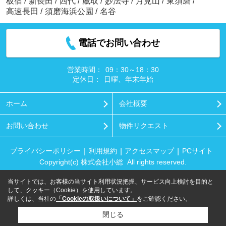
板宿
/
新長田
/
西代
/
鷹取
/
妙法寺
/
月見山
/
東須磨
/
高速長田
/
須磨海浜公園
/
名谷
電話でお問い合わせ
営業時間：
09：30～18：30
定休日：
日曜、年末年始
ホーム
会社概要
お問い合わせ
物件リクエスト
プライバシーポリシー
利用規約
アクセスマップ
PCサイト
Copyright(c) 株式会社小総 All rights reserved.
当サイトでは、お客様の当サイト利用状況把握、サービス向上検討を目的と
して、クッキー（Cookie）を使用しています。
詳しくは、当社の
「Cookieの取扱いについて」
をご確認ください。
閉じる