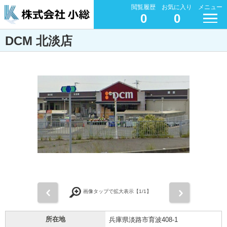
閲覧履歴
お気に入り
メニュー
0
0
DCM 北淡店
前
次
画像タップで拡大表示【
1
/1】
所在地
兵庫県淡路市育波408-1