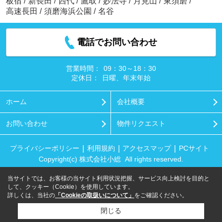
板宿
/
新長田
/
西代
/
鷹取
/
妙法寺
/
月見山
/
東須磨
/
高速長田
/
須磨海浜公園
/
名谷
電話でお問い合わせ
営業時間：
09：30～18：30
定休日：
日曜、年末年始
ホーム
会社概要
お問い合わせ
物件リクエスト
プライバシーポリシー
利用規約
アクセスマップ
PCサイト
Copyright(c) 株式会社小総 All rights reserved.
当サイトでは、お客様の当サイト利用状況把握、サービス向上検討を目的と
して、クッキー（Cookie）を使用しています。
詳しくは、当社の
「Cookieの取扱いについて」
をご確認ください。
閉じる