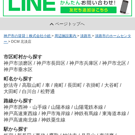
ページトップへ
神戸市の賃貸｜株式会社小総
>
周辺施設案内
>
淡路市
>
淡路市のホームセンタ
ー
>
DCM 北淡店
市区町村から探す
神戸市須磨区
/
神戸市長田区
/
神戸市兵庫区
/
神戸市北区
/
神戸市垂水区
町名から探す
妙法寺
/
高取山町
/
車
/
南町
/
長田町
/
衣掛町
/
大谷町
/
大田町
/
白川台
/
松野通
路線から探す
神戸市西神・山手線
/
山陽本線
/
山陽電鉄本線
/
神戸高速東西線
/
神戸市海岸線
/
神鉄有馬線
/
東海道本線
/
神戸高速南北線
/
神鉄粟生線
駅から探す