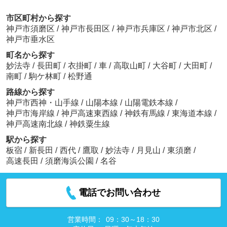
市区町村から探す
神戸市須磨区
/
神戸市長田区
/
神戸市兵庫区
/
神戸市北区
/
神戸市垂水区
町名から探す
妙法寺
/
長田町
/
衣掛町
/
車
/
高取山町
/
大谷町
/
大田町
/
南町
/
駒ケ林町
/
松野通
路線から探す
神戸市西神・山手線
/
山陽本線
/
山陽電鉄本線
/
神戸市海岸線
/
神戸高速東西線
/
神鉄有馬線
/
東海道本線
/
神戸高速南北線
/
神鉄粟生線
駅から探す
板宿
/
新長田
/
西代
/
鷹取
/
妙法寺
/
月見山
/
東須磨
/
高速長田
/
須磨海浜公園
/
名谷
電話でお問い合わせ
営業時間：
09：30～18：30