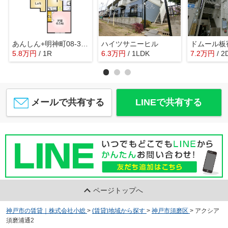
あんしん+明神町08-3007
ハイツサニーヒル
ドムール板
5.8
万
円
/ 1R
6.3
万
円
/ 1LDK
7.2
万
円
/ 2
メールで共有する
LINEで共有する
ページトップへ
神戸市の賃貸｜株式会社小総
>
(賃貸)地域から探す
>
神戸市須磨区
>
アクシア
須磨浦通2