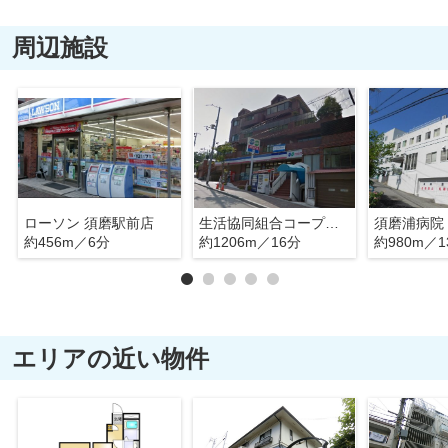
周辺施設
ローソン 須磨駅前店
生活協同組合コープこうべ コープミニ須磨寺
須磨浦病院
約456m／6分
約1206m／16分
約980m／1
エリアの近い物件