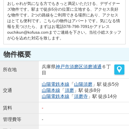
おしゃれが気になる方でもきっと満足いただける、デザイナー
ズ物件です。駅まで徒歩5分の位置に立地する、アクセス良好
な物件です。2つの路線をご利用できる場所にあり、アクセス
はとても便利です。こちらの物件はアパートです。気になる情
報を見つけたら、まずはお電話078-798-7091かアドレス
ouchikun@kofusa.comまでご連絡を下さい。当社小総スタッフ
が心を込めた対応を致します。
物件概要
兵庫県
神戸市須磨区
須磨浦通
６丁
所在地
目
山陽電鉄本線
「
山陽須磨
」駅 徒歩5分
交通
山陽本線
「
須磨
」駅 徒歩8分
山陽電鉄本線
「
須磨寺
」駅 徒歩14分
賃料
-
管理費等
-