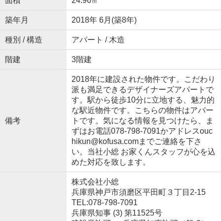
面積
24.96㎡
築年月
2018年 6月(築8年)
種別 / 構造
アパート / 木造
階建
3階建
2018年に建設された物件です。こだわり
派も満足できるデザイナーズアパートで
す。駅から徒歩10分に立地する、魅力的
な駅近物件です。こちらの物件はアパー
備考
トです。気になる情報を見つけたら、ま
ずはお電話078-798-7091かアドレスouc
hikun@kofusa.comまでご連絡を下さ
い。当社小総 お家くんスタッフが心を込
めた対応を致します。
株式会社小総
兵庫県神戸市須磨区平田町３丁目2-15
TEL:078-798-7091
兵庫県知事 (3) 第11525号