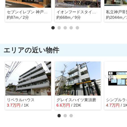
セブンイレブン 神戸明神町店
イオンフードスタイル板宿店
私立神戸常
約87m／2分
約668m／9分
約2044m／
エリアの近い物件
リベラルハウス
グレイスハイツ東須磨
シンプルラ
3.7
万
円
/ 1K
6.6
万
円
/ 2DK
4.7
万
円
/ 1