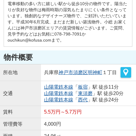
電車移動の多い方に嬉しい駅から徒歩10分の物件です。陽当た
りが良好な物件は梅雨時期の湿気もたまりにくい条件となって
います。独創的なデザイナーズ物件で、ご好評いただいていま
す。平成30年6月完成、まだまだ新しい築浅物件。小総 お家く
んには神戸市須磨区エリアの賃貸情報がございます。ご質問、
見学予約などはお気軽に078-798-7091か
ouchikun@kofusa.comまで。
物件概要
所在地
兵庫県
神戸市須磨区
明神町
１丁目
山陽電鉄本線
「
板宿
」駅 徒歩11分
交通
山陽電鉄本線
「
東須磨
」駅 徒歩20分
山陽電鉄本線
「
西代
」駅 徒歩24分
賃料
5.5万円～5.7万円
管理費等
4,000円