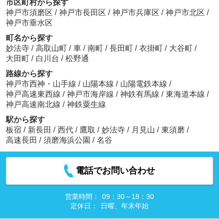
市区町村から探す
神戸市須磨区
/
神戸市長田区
/
神戸市兵庫区
/
神戸市北区
/
神戸市垂水区
町名から探す
妙法寺
/
高取山町
/
車
/
南町
/
長田町
/
衣掛町
/
大谷町
/
大田町
/
白川台
/
松野通
路線から探す
神戸市西神・山手線
/
山陽本線
/
山陽電鉄本線
/
神戸高速東西線
/
神戸市海岸線
/
神鉄有馬線
/
東海道本線
/
神戸高速南北線
/
神鉄粟生線
駅から探す
板宿
/
新長田
/
西代
/
鷹取
/
妙法寺
/
月見山
/
東須磨
/
高速長田
/
須磨海浜公園
/
名谷
電話でお問い合わせ
営業時間：
09：30～18：30
定休日：
日曜、年末年始