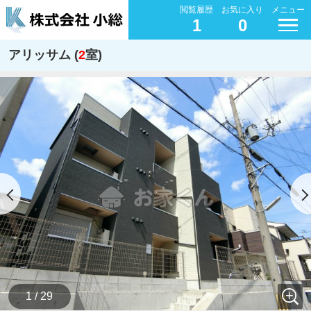
閲覧履歴
お気に入り
メニュー
1
0
アリッサム (
2
室)
1 / 29