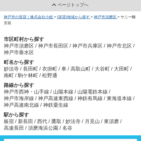
ページトップへ
神戸市の賃貸｜株式会社小総
>
(賃貸)地域から探す
>
神戸市須磨区
>
サニー離
宮前
市区町村から探す
神戸市須磨区
/
神戸市長田区
/
神戸市兵庫区
/
神戸市北区
/
神戸市垂水区
町名から探す
妙法寺
/
長田町
/
衣掛町
/
車
/
高取山町
/
大谷町
/
大田町
/
南町
/
駒ケ林町
/
松野通
路線から探す
神戸市西神・山手線
/
山陽本線
/
山陽電鉄本線
/
神戸市海岸線
/
神戸高速東西線
/
神鉄有馬線
/
東海道本線
/
神戸高速南北線
/
神鉄粟生線
駅から探す
板宿
/
新長田
/
西代
/
鷹取
/
妙法寺
/
月見山
/
東須磨
/
高速長田
/
須磨海浜公園
/
名谷