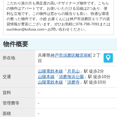
こだわり派の方も満足度の高いデザイナーズ物件です。こちら
の物件はアパートです。お使いいただける沿線は2つあり、便
利な立地です。この物件は窓からの陽当りも良い、快適な環境
の整った物件です。小総 お家くんには神戸市須磨区エリアの賃
貸情報が豊富にございます。ぜひお気軽に078-798-7091または
ouchikun@kofusa.comへお問い合わせください。
物件概要
兵庫県
神戸市須磨区
離宮前町
２丁
所在地
目
山陽電鉄本線
「
月見山
」駅 徒歩2分
交通
山陽本線
「
須磨海浜公園
」駅 徒歩10分
山陽電鉄本線
「
須磨寺
」駅 徒歩10分
賃料
-
管理費等
-
面積
-