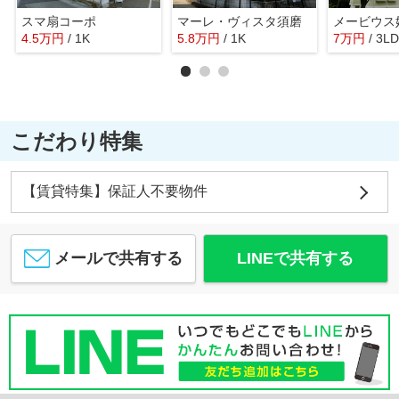
スマ扇コーポ
マーレ・ヴィスタ須磨
メービウス
4.5
万
円
/ 1K
5.8
万
円
/ 1K
7
万
円
/ 3L
こだわり特集
【賃貸特集】保証人不要物件
メールで共有する
LINEで共有する