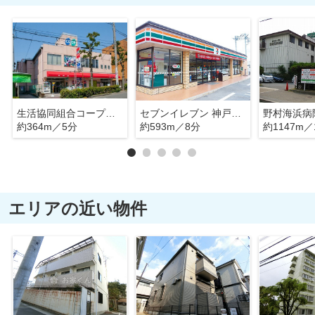
生活協同組合コープこうべ コープ須磨
セブンイレブン 神戸須磨行幸町店
野村海浜病
約364m／5分
約593m／8分
約1147m／
エリアの近い物件