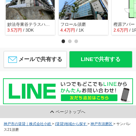
妙法寺東谷テラスハウス
フロール須磨
樫原アパー
3.5
万
円
/ 3DK
4.4
万
円
/ 1K
2.6
万
円
/ 1
メールで共有する
LINEで共有する
ページトップへ
神戸市の賃貸｜株式会社小総
>
(賃貸)地域から探す
>
神戸市須磨区
>
サンパレ
ス21須磨