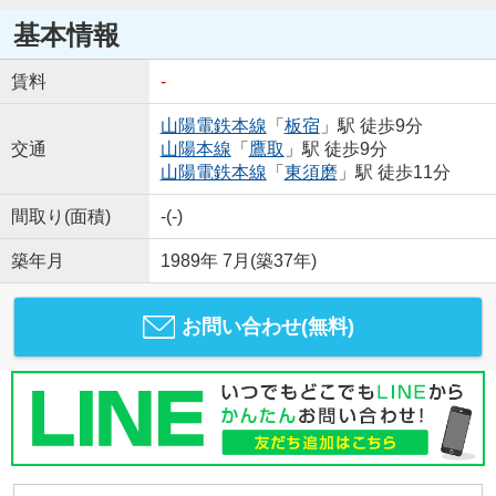
基本情報
賃料
-
山陽電鉄本線
「
板宿
」駅 徒歩9分
交通
山陽本線
「
鷹取
」駅 徒歩9分
山陽電鉄本線
「
東須磨
」駅 徒歩11分
間取り(面積)
-(-)
築年月
1989年 7月(築37年)
お問い合わせ(無料)