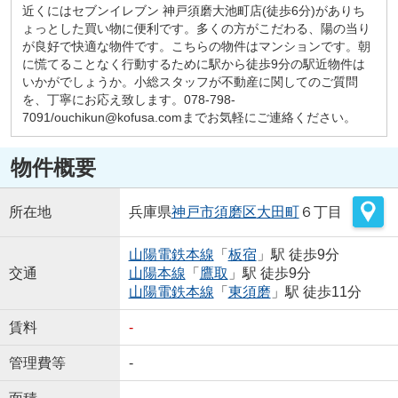
近くにはセブンイレブン 神戸須磨大池町店(徒歩6分)がありち
ょっとした買い物に便利です。多くの方がこだわる、陽の当り
が良好で快適な物件です。こちらの物件はマンションです。朝
に慌てることなく行動するために駅から徒歩9分の駅近物件は
いかがでしょうか。小総スタッフが不動産に関してのご質問
を、丁寧にお応え致します。078-798-
7091/ouchikun@kofusa.comまでお気軽にご連絡ください。
物件概要
所在地
兵庫県
神戸市須磨区
大田町
６丁目
山陽電鉄本線
「
板宿
」駅 徒歩9分
交通
山陽本線
「
鷹取
」駅 徒歩9分
山陽電鉄本線
「
東須磨
」駅 徒歩11分
賃料
-
管理費等
-