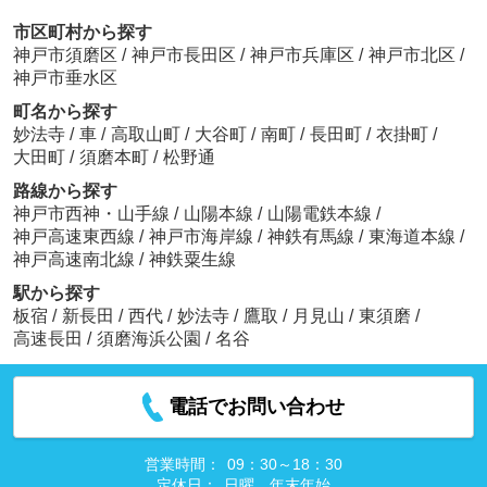
市区町村から探す
神戸市須磨区
/
神戸市長田区
/
神戸市兵庫区
/
神戸市北区
/
神戸市垂水区
町名から探す
妙法寺
/
車
/
高取山町
/
大谷町
/
南町
/
長田町
/
衣掛町
/
大田町
/
須磨本町
/
松野通
路線から探す
神戸市西神・山手線
/
山陽本線
/
山陽電鉄本線
/
神戸高速東西線
/
神戸市海岸線
/
神鉄有馬線
/
東海道本線
/
神戸高速南北線
/
神鉄粟生線
駅から探す
板宿
/
新長田
/
西代
/
妙法寺
/
鷹取
/
月見山
/
東須磨
/
高速長田
/
須磨海浜公園
/
名谷
電話でお問い合わせ
営業時間：
09：30～18：30
定休日：
日曜、年末年始