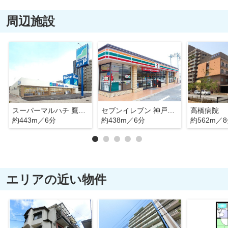
周辺施設
スーパーマルハチ 鷹取店
セブンイレブン 神戸須磨大池町店
高橋病院
約443m／6分
約438m／6分
約562m／
エリアの近い物件