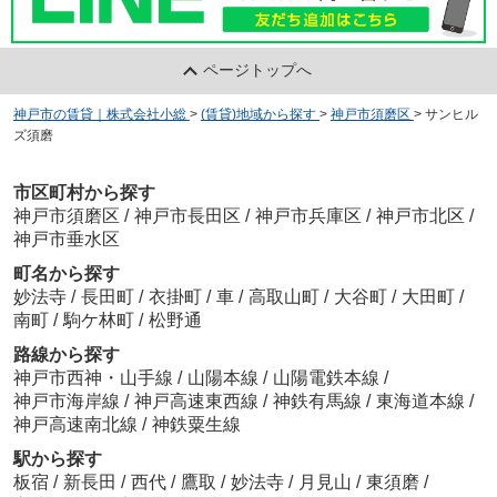
ページトップへ
神戸市の賃貸｜株式会社小総
>
(賃貸)地域から探す
>
神戸市須磨区
>
サンヒル
ズ須磨
市区町村から探す
神戸市須磨区
/
神戸市長田区
/
神戸市兵庫区
/
神戸市北区
/
神戸市垂水区
町名から探す
妙法寺
/
長田町
/
衣掛町
/
車
/
高取山町
/
大谷町
/
大田町
/
南町
/
駒ケ林町
/
松野通
路線から探す
神戸市西神・山手線
/
山陽本線
/
山陽電鉄本線
/
神戸市海岸線
/
神戸高速東西線
/
神鉄有馬線
/
東海道本線
/
神戸高速南北線
/
神鉄粟生線
駅から探す
板宿
/
新長田
/
西代
/
鷹取
/
妙法寺
/
月見山
/
東須磨
/