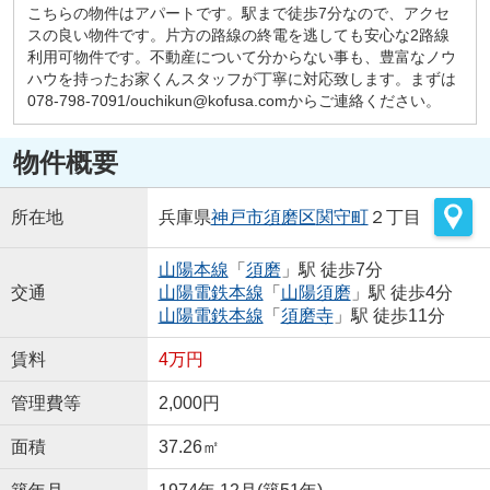
こちらの物件はアパートです。駅まで徒歩7分なので、アクセ
スの良い物件です。片方の路線の終電を逃しても安心な2路線
利用可物件です。不動産について分からない事も、豊富なノウ
ハウを持ったお家くんスタッフが丁寧に対応致します。まずは
078-798-7091/ouchikun@kofusa.comからご連絡ください。
物件概要
所在地
兵庫県
神戸市須磨区
関守町
２丁目
山陽本線
「
須磨
」駅 徒歩7分
交通
山陽電鉄本線
「
山陽須磨
」駅 徒歩4分
山陽電鉄本線
「
須磨寺
」駅 徒歩11分
賃料
4万円
管理費等
2,000円
面積
37.26㎡