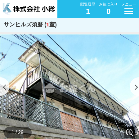
閲覧履歴
お気に入り
メニュー
1
0
サンヒルズ須磨 (
1
室)
1 / 29