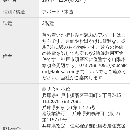
築年月
1974年 12月(築51年)
種別 / 構造
アパート / 木造
階建
2階建
落ち着いた街並みが魅力のアパートはこ
ちらです。通勤やお出かけに便利な、徒
歩7分に駅のある物件です。片方の路線
の終電を逃しても安心な2路線利用可物
備考
件です。神戸市須磨区に位置する山陽本
線須磨周辺なら、078-798-7091かouchik
un@kofusa.comまで、いつでもご連絡く
ださい。当社がご案内します。
株式会社小総
兵庫県神戸市須磨区平田町３丁目2-15
TEL:078-798-7091
兵庫県知事 (3) 第11525号
建設業許可 ： 兵庫県知事許可（般-2）
第115779号
兵庫県指定 住宅確保要配慮者居住支援
取扱会社