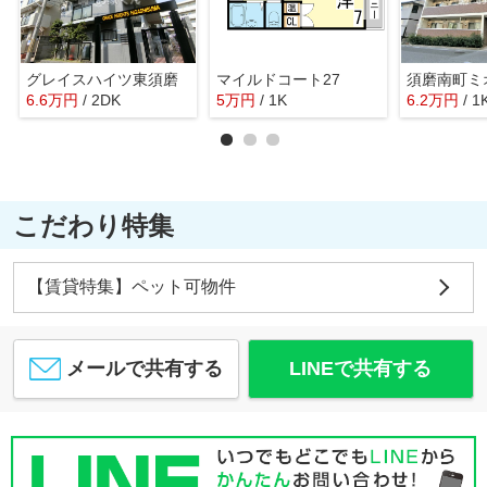
グレイスハイツ東須磨
マイルドコート27
須磨南町ミ
6.6
万
円
/ 2DK
5
万
円
/ 1K
6.2
万
円
/ 1
こだわり特集
【賃貸特集】ペット可物件
メールで共有する
LINEで共有する