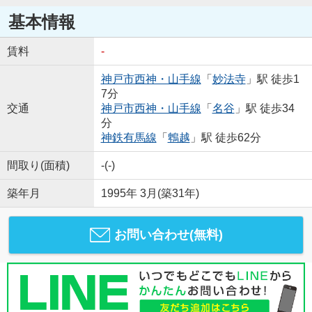
基本情報
賃料
-
神戸市西神・山手線
「
妙法寺
」駅 徒歩1
7分
交通
神戸市西神・山手線
「
名谷
」駅 徒歩34
分
神鉄有馬線
「
鵯越
」駅 徒歩62分
間取り(面積)
-(-)
築年月
1995年 3月(築31年)
お問い合わせ(無料)