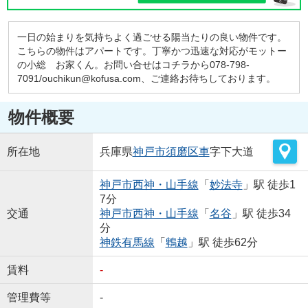
一日の始まりを気持ちよく過ごせる陽当たりの良い物件です。
こちらの物件はアパートです。丁寧かつ迅速な対応がモットー
の小総 お家くん。お問い合せはコチラから078-798-
7091/ouchikun@kofusa.com、ご連絡お待ちしております。
物件概要
所在地
兵庫県
神戸市須磨区
車
字下大道
神戸市西神・山手線
「
妙法寺
」駅 徒歩1
7分
交通
神戸市西神・山手線
「
名谷
」駅 徒歩34
分
神鉄有馬線
「
鵯越
」駅 徒歩62分
賃料
-
管理費等
-