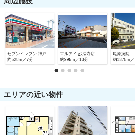
周辺施設
セブンイレブン 神戸須磨車店
マルアイ 妙法寺店
尾原病院
約528m／7分
約995m／13分
約1375m／
エリアの近い物件