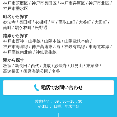
神戸市須磨区
/
神戸市長田区
/
神戸市兵庫区
/
神戸市北区
/
神戸市垂水区
町名から探す
妙法寺
/
長田町
/
衣掛町
/
車
/
高取山町
/
大谷町
/
大田町
/
南町
/
駒ケ林町
/
松野通
路線から探す
神戸市西神・山手線
/
山陽本線
/
山陽電鉄本線
/
神戸市海岸線
/
神戸高速東西線
/
神鉄有馬線
/
東海道本線
/
神戸高速南北線
/
神鉄粟生線
駅から探す
板宿
/
新長田
/
西代
/
鷹取
/
妙法寺
/
月見山
/
東須磨
/
高速長田
/
須磨海浜公園
/
名谷
電話でお問い合わせ
営業時間：
09：30～18：30
定休日：
日曜、年末年始