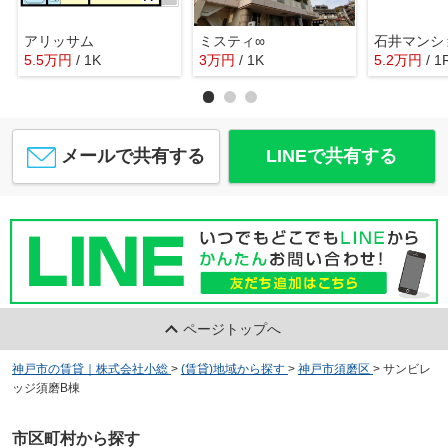
アリッサム
ミスティ∞
石井マンシ
5.5
万
円
/ 1K
3
万
円
/ 1K
5.2
万
円
/ 1
メールで共有する
LINEで共有する
ページトップへ
神戸市の賃貸｜株式会社小総
>
(賃貸)地域から探す
>
神戸市須磨区
>
サンビレ
ッジ須磨B棟
市区町村から探す