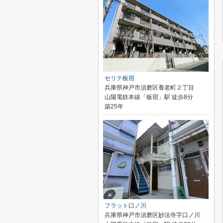
セリテ板宿
兵庫県神戸市須磨区養老町２丁目
山陽電鉄本線「板宿」駅 徒歩8分
築25年
フラット口ノ川
兵庫県神戸市須磨区妙法寺字口ノ川