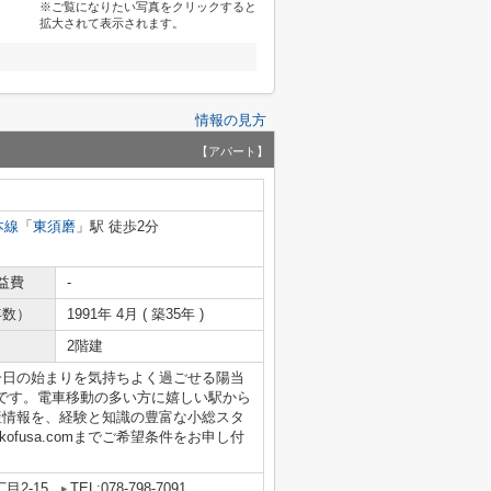
※ご覧になりたい写真をクリックすると
拡大されて表示されます。
情報の見方
【アパート】
本線
「
東須磨
」駅 徒歩2分
益費
-
年数）
1991年 4月 ( 築35年 )
2階建
一日の始まりを気持ちよく過ごせる陽当
です。電車移動の多い方に嬉しい駅から
産情報を、経験と知識の豊富な小総スタ
un@kofusa.comまでご希望条件をお申し付
目2-15
TEL:078-798-7091