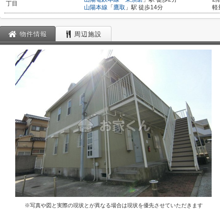
丁目
山陽本線
「
鷹取
」駅 徒歩14分
軽
物件情報
周辺施設
※写真や図と実際の現状とが異なる場合は現状を優先させていただきます