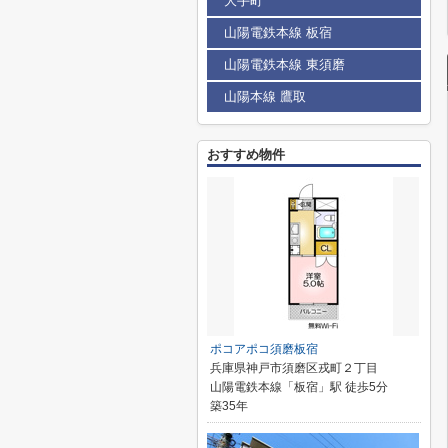
大手町
山陽電鉄本線 板宿
山陽電鉄本線 東須磨
山陽本線 鷹取
おすすめ物件
ポコアポコ須磨板宿
兵庫県神戸市須磨区戎町２丁目
山陽電鉄本線「板宿」駅 徒歩5分
築35年