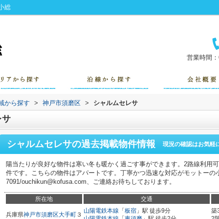
小総
営業時間：0
地域から探す
>
神戸市須磨区
>
シャルムセレサ
レサ
シャルムセレサ
の過去掲載物件情報
現況の確認はお気軽
陽当たりが良好な物件は寒い冬も暖かく過ごす事ができます。2路線利用可
件です。こちらの物件はアパートです。丁寧かつ迅速な対応がモットーの小総。
7091/ouchikun@kofusa.com、ご連絡お待ちしております。
所在地
交通
山陽電鉄本線
「
板宿
」駅 徒歩9分
築
兵庫県
神戸市須磨区
大手町
３
山陽電鉄本線
「
東須磨
」駅 徒歩2分
2