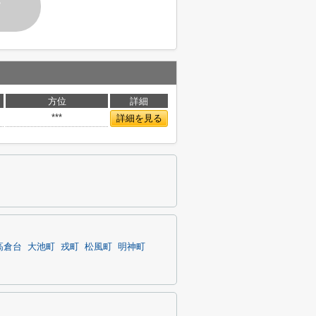
す
方位
詳細
***
詳細を見る
高倉台
大池町
戎町
松風町
明神町