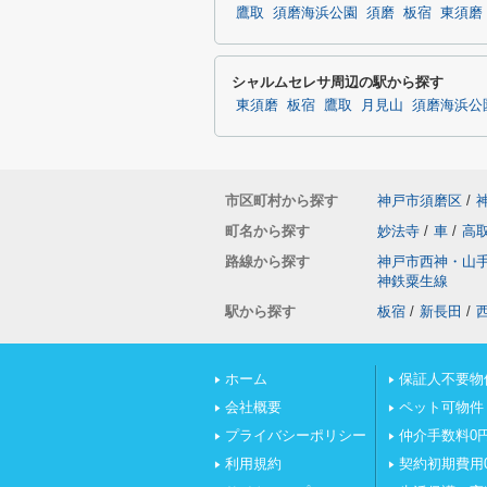
鷹取
須磨海浜公園
須磨
板宿
東須磨
シャルムセレサ周辺の駅から探す
東須磨
板宿
鷹取
月見山
須磨海浜公
市区町村から探す
神戸市須磨区
/
町名から探す
妙法寺
/
車
/
高
路線から探す
神戸市西神・山
神鉄粟生線
駅から探す
板宿
/
新長田
/
ホーム
保証人不要物
会社概要
ペット可物件
プライバシーポリシー
仲介手数料0
利用規約
契約初期費用