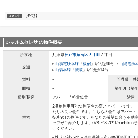
【外観】
コメント
シャルムセレサ
の物件概要
所在地
兵庫県
神戸市須磨区
大手町
３丁目
山陽電鉄本線
「
板宿
」駅 徒歩9分
山陽電鉄
交通
山陽本線
「
鷹取
」駅 徒歩14分
賃料
-
管理費・共
面積
-
築年月（築
種別/構造
アパート / 軽量鉄骨
階建
2沿線利用可能な利便性の高いアパートです。
たりの良い物件です。こちらの物件はアパート
備考
徒歩9分の物件です。あなたの希望に合う不動
ッフがご紹介します。078-798-7091/ouchik
けください。
株式会社小総
兵庫県神戸市須磨区平田町３丁