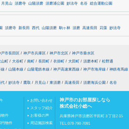
月見山
須磨寺
山陽須磨
須磨浦公園
妙法寺
名谷
総合運動公園
園
須磨寺
新長田
西代
山陽須磨
駒ヶ林
須磨
高速長田
苅藻
妙法寺
神戸市長田区
/
神戸市兵庫区
/
神戸市北区
/
神戸市垂水区
取山町
/
大谷町
/
南町
/
長田町
/
衣掛町
/
大田町
/
須磨本町
/
松野通
手線
/
山陽本線
/
山陽電鉄本線
/
神戸高速東西線
/
神戸市海岸線
/
神鉄有馬線
西代
/
妙法寺
/
鷹取
/
月見山
/
東須磨
/
高速長田
/
須磨海浜公園
/
名谷
神戸市のお部屋探しなら
件
お問い合わせ
株式会社小総へ
スタッフ紹介
円物件
お客様の声
兵庫県神戸市須磨区平田町３丁目2-15
0円物件
周辺施設検索
TEL:078-798-7091