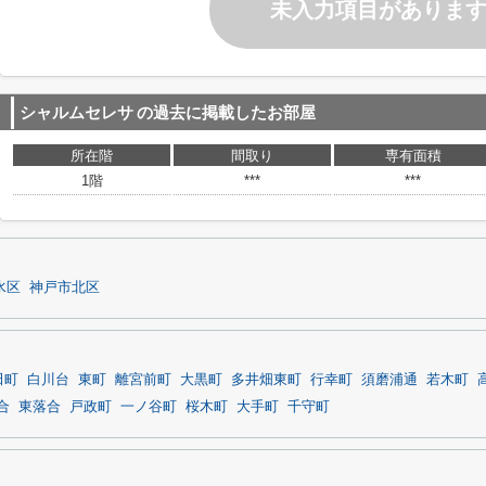
未入力項目がありま
シャルムセレサ
の過去に掲載したお部屋
所在階
間取り
専有面積
1階
***
***
水区
神戸市北区
田町
白川台
東町
離宮前町
大黒町
多井畑東町
行幸町
須磨浦通
若木町
合
東落合
戸政町
一ノ谷町
桜木町
大手町
千守町