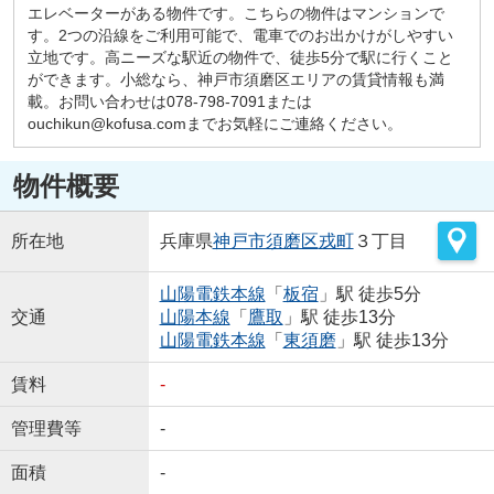
エレベーターがある物件です。こちらの物件はマンションで
す。2つの沿線をご利用可能で、電車でのお出かけがしやすい
立地です。高ニーズな駅近の物件で、徒歩5分で駅に行くこと
ができます。小総なら、神戸市須磨区エリアの賃貸情報も満
載。お問い合わせは078-798-7091または
ouchikun@kofusa.comまでお気軽にご連絡ください。
物件概要
所在地
兵庫県
神戸市須磨区
戎町
３丁目
山陽電鉄本線
「
板宿
」駅 徒歩5分
交通
山陽本線
「
鷹取
」駅 徒歩13分
山陽電鉄本線
「
東須磨
」駅 徒歩13分
賃料
-
管理費等
-
面積
-