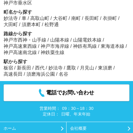
神戸市垂水区
町名から探す
妙法寺
/
車
/
高取山町
/
大谷町
/
南町
/
長田町
/
衣掛町
/
大田町
/
須磨本町
/
松野通
路線から探す
神戸市西神・山手線
/
山陽本線
/
山陽電鉄本線
/
神戸高速東西線
/
神戸市海岸線
/
神鉄有馬線
/
東海道本線
/
神戸高速南北線
/
神鉄粟生線
駅から探す
板宿
/
新長田
/
西代
/
妙法寺
/
鷹取
/
月見山
/
東須磨
/
高速長田
/
須磨海浜公園
/
名谷
電話でお問い合わせ
営業時間：
09：30～18：30
定休日：
日曜、年末年始
ホーム
会社概要