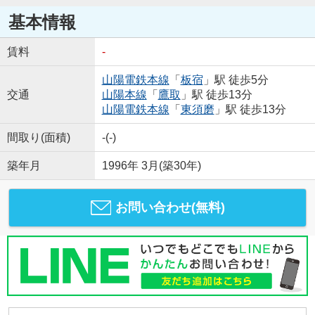
基本情報
賃料
-
山陽電鉄本線
「
板宿
」駅 徒歩5分
交通
山陽本線
「
鷹取
」駅 徒歩13分
山陽電鉄本線
「
東須磨
」駅 徒歩13分
間取り(面積)
-(-)
築年月
1996年 3月(築30年)
お問い合わせ(無料)