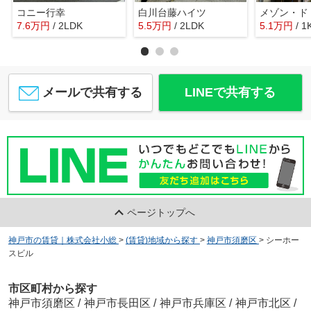
コニー行幸
白川台藤ハイツ
7.6
万
円
/ 2LDK
5.5
万
円
/ 2LDK
5.1
万
円
/ 1
メールで共有する
LINEで共有する
ページトップへ
神戸市の賃貸｜株式会社小総
>
(賃貸)地域から探す
>
神戸市須磨区
>
シーホー
スビル
市区町村から探す
神戸市須磨区
/
神戸市長田区
/
神戸市兵庫区
/
神戸市北区
/