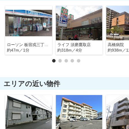
ローソン 板宿戎三丁目店
ライフ 須磨鷹取店
高橋病院
約47m／1分
約318m／4分
約938m／1
エリアの近い物件