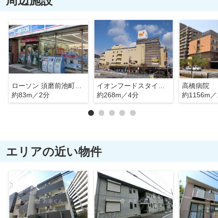
周辺施設
ローソン 須磨前池町四丁目店
イオンフードスタイル板宿店
高橋病院
約83m／2分
約268m／4分
約1156m／
エリアの近い物件