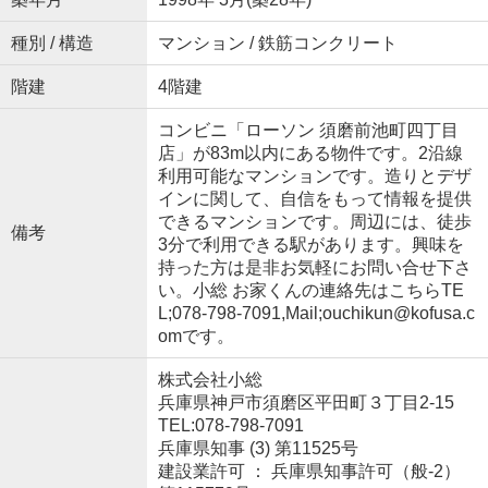
種別 / 構造
マンション / 鉄筋コンクリート
階建
4階建
コンビニ「ローソン 須磨前池町四丁目
店」が83m以内にある物件です。2沿線
利用可能なマンションです。造りとデザ
インに関して、自信をもって情報を提供
できるマンションです。周辺には、徒歩
備考
3分で利用できる駅があります。興味を
持った方は是非お気軽にお問い合せ下さ
い。小総 お家くんの連絡先はこちらTE
L;078-798-7091,Mail;ouchikun@kofusa.c
omです。
株式会社小総
兵庫県神戸市須磨区平田町３丁目2-15
TEL:078-798-7091
兵庫県知事 (3) 第11525号
建設業許可 ： 兵庫県知事許可（般-2）