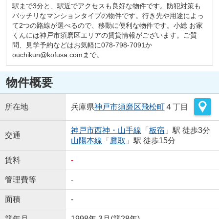
駅まで3分と、駅近でアクセスも良好な物件です。防犯対策も
バッチリなマンションタイプの物件です。行き先や用途によっ
て2つの路線が選べるので、移動に便利な物件です。小総 お家
くんには神戸市須磨区エリアの賃貸情報がございます。ご質
問、見学予約などはお気軽に078-798-7091か
ouchikun@kofusa.comまで。
物件概要
所在地
兵庫県
神戸市須磨区
飛松町
４丁目
神戸市西神・山手線
「
板宿
」駅 徒歩3分
交通
山陽本線
「
鷹取
」駅 徒歩15分
賃料
-
管理費等
-
面積
-
築年月
1998年 3月(築28年)