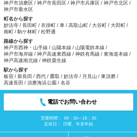
神戸市須磨区
/
神戸市長田区
/
神戸市兵庫区
/
神戸市北区
/
神戸市垂水区
町名から探す
妙法寺
/
長田町
/
衣掛町
/
車
/
高取山町
/
大谷町
/
大田町
/
南町
/
駒ケ林町
/
松野通
路線から探す
神戸市西神・山手線
/
山陽本線
/
山陽電鉄本線
/
神戸市海岸線
/
神戸高速東西線
/
神鉄有馬線
/
東海道本線
/
神戸高速南北線
/
神鉄粟生線
駅から探す
板宿
/
新長田
/
西代
/
鷹取
/
妙法寺
/
月見山
/
東須磨
/
高速長田
/
須磨海浜公園
/
名谷
電話でお問い合わせ
営業時間：
09：30～18：30
定休日：
日曜、年末年始