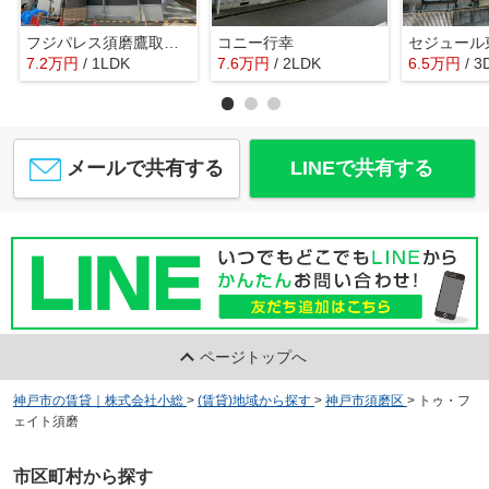
フジパレス須磨鷹取Ⅴ番館
コニー行幸
セジュール
7.2
万
円
/ 1LDK
7.6
万
円
/ 2LDK
6.5
万
円
/ 3
メールで共有する
LINEで共有する
ページトップへ
神戸市の賃貸｜株式会社小総
>
(賃貸)地域から探す
>
神戸市須磨区
>
トゥ・フ
ェイト須磨
市区町村から探す