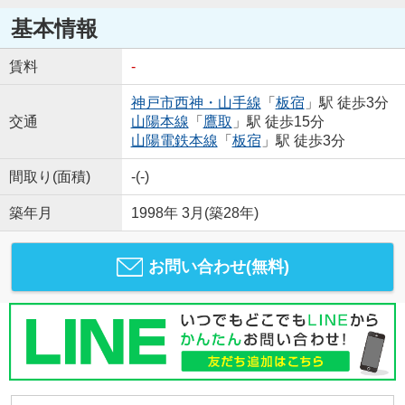
基本情報
賃料
-
神戸市西神・山手線
「
板宿
」駅 徒歩3分
交通
山陽本線
「
鷹取
」駅 徒歩15分
山陽電鉄本線
「
板宿
」駅 徒歩3分
間取り(面積)
-(-)
築年月
1998年 3月(築28年)
お問い合わせ(無料)