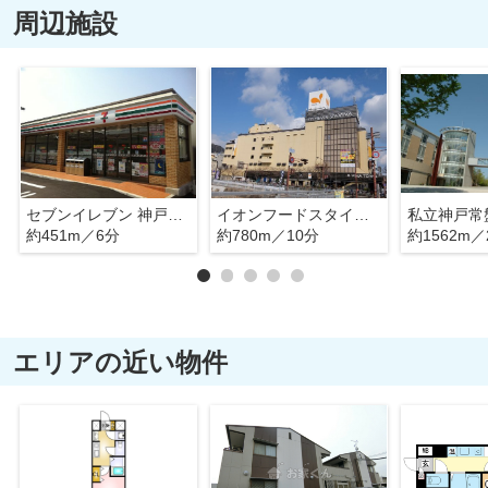
周辺施設
セブンイレブン 神戸明神町店
イオンフードスタイル板宿店
私立神戸常
約451m／6分
約780m／10分
約1562m／
エリアの近い物件