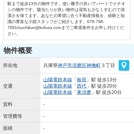
駅まで徒歩13分の物件です。使い勝手の良いアパートでイチオ
シの物件です。陽当たりが良い物件は湿気も少なくすむので清
潔さを保てます。あなたの希望に合う不動産情報を、経験と知
識の豊富な小総スタッフがご紹介します。078-798-
7091/ouchikun@kofusa.comまでご希望条件をお申し付けくだ
さい。
物件概要
所在地
兵庫県
神戸市須磨区
神撫町
３丁目
山陽電鉄本線
「
板宿
」駅 徒歩13分
交通
山陽電鉄本線
「
西代
」駅 徒歩20分
山陽電鉄本線
「
東須磨
」駅 徒歩20分
賃料
-
管理費等
-
面積
-