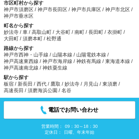
市区町村から探す
神戸市須磨区
/
神戸市長田区
/
神戸市兵庫区
/
神戸市北区
/
神戸市垂水区
町名から探す
妙法寺
/
車
/
高取山町
/
大谷町
/
南町
/
長田町
/
衣掛町
/
大田町
/
須磨本町
/
松野通
路線から探す
神戸市西神・山手線
/
山陽本線
/
山陽電鉄本線
/
神戸高速東西線
/
神戸市海岸線
/
神鉄有馬線
/
東海道本線
/
神戸高速南北線
/
神鉄粟生線
駅から探す
板宿
/
新長田
/
西代
/
鷹取
/
妙法寺
/
月見山
/
東須磨
/
高速長田
/
須磨海浜公園
/
名谷
電話でお問い合わせ
営業時間：
09：30～18：30
定休日：
日曜、年末年始