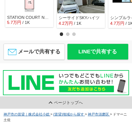
STATION COURT NORTH
シーサイドSKYハイツ
シンプルラ
5.7
万
円
/ 1K
4.2
万
円
/ 1K
4.7
万
円
/ 1
メールで共有する
LINEで共有する
ページトップへ
神戸市の賃貸｜株式会社小総
>
(賃貸)地域から探す
>
神戸市須磨区
>
ドマーニ
土佐