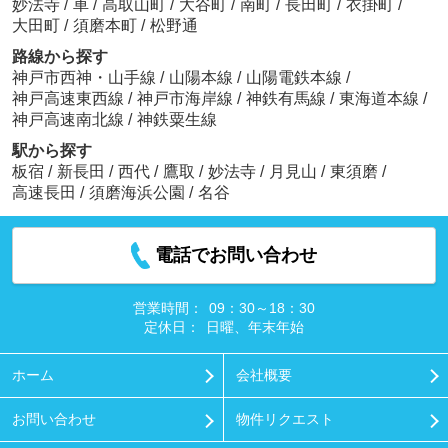
妙法寺
/
車
/
高取山町
/
大谷町
/
南町
/
長田町
/
衣掛町
/
大田町
/
須磨本町
/
松野通
路線から探す
神戸市西神・山手線
/
山陽本線
/
山陽電鉄本線
/
神戸高速東西線
/
神戸市海岸線
/
神鉄有馬線
/
東海道本線
/
神戸高速南北線
/
神鉄粟生線
駅から探す
板宿
/
新長田
/
西代
/
鷹取
/
妙法寺
/
月見山
/
東須磨
/
高速長田
/
須磨海浜公園
/
名谷
電話でお問い合わせ
営業時間：
09：30～18：30
定休日：
日曜、年末年始
ホーム
会社概要
お問い合わせ
物件リクエスト