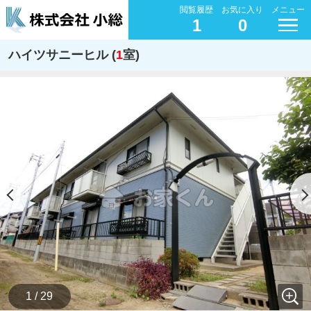
閲覧履歴
お気に入り
メニュー
1
0
ハイツサニーヒル (
1
室)
1 / 29