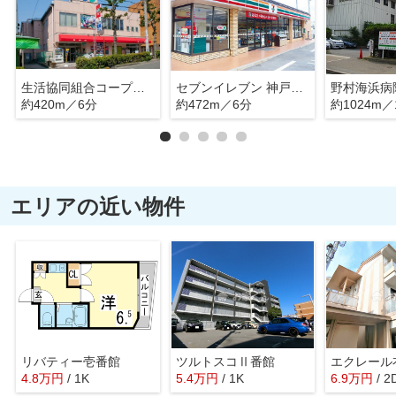
生活協同組合コープこうべ コープ須磨
セブンイレブン 神戸須磨行幸町店
野村海浜病
約420m／6分
約472m／6分
約1024m／
エリアの近い物件
リバティー壱番館
ツルトスコⅡ番館
エクレール
4.8
万
円
/ 1K
5.4
万
円
/ 1K
6.9
万
円
/ 2