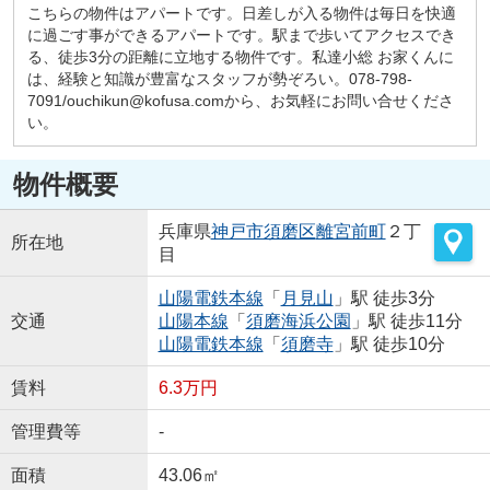
こちらの物件はアパートです。日差しが入る物件は毎日を快適
に過ごす事ができるアパートです。駅まで歩いてアクセスでき
る、徒歩3分の距離に立地する物件です。私達小総 お家くんに
は、経験と知識が豊富なスタッフが勢ぞろい。078-798-
7091/ouchikun@kofusa.comから、お気軽にお問い合せくださ
い。
物件概要
兵庫県
神戸市須磨区
離宮前町
２丁
所在地
目
山陽電鉄本線
「
月見山
」駅 徒歩3分
交通
山陽本線
「
須磨海浜公園
」駅 徒歩11分
山陽電鉄本線
「
須磨寺
」駅 徒歩10分
賃料
6.3万円
管理費等
-
面積
43.06㎡