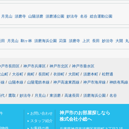
月見山
須磨寺
山陽須磨
須磨浦公園
妙法寺
名谷
総合運動公園
長田
月見山
駒ヶ林
須磨海浜公園
苅藻
須磨寺
上沢
長田
妙法寺
大開
丸
神戸市長田区
/
神戸市兵庫区
/
神戸市北区
/
神戸市垂水区
取山町
/
大谷町
/
南町
/
長田町
/
衣掛町
/
大田町
/
須磨本町
/
松野通
手線
/
山陽本線
/
山陽電鉄本線
/
神戸高速東西線
/
神戸市海岸線
/
神鉄有馬線
西代
/
鷹取
/
妙法寺
/
月見山
/
東須磨
/
高速長田
/
須磨海浜公園
/
名谷
神戸市のお部屋探しなら
件
お問い合わせ
株式会社小総へ
スタッフ紹介
円物件
お客様の声
兵庫県神戸市須磨区平田町３丁目2-15