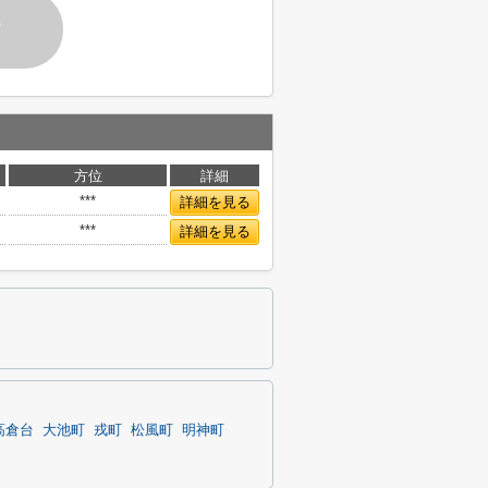
す
方位
詳細
***
詳細を見る
***
詳細を見る
高倉台
大池町
戎町
松風町
明神町