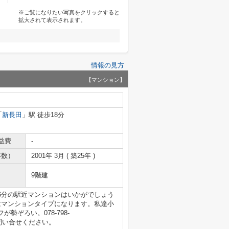
※ご覧になりたい写真をクリックすると
拡大されて表示されます。
情報の見方
【マンション】
「
新長田
」駅 徒歩18分
益費
-
年数）
2001年 3月 ( 築25年 )
9階建
6分の駅近マンションはいかがでしょう
はマンションタイプになります。私達小
ぞろい。078-798-
軽にお問い合せください。