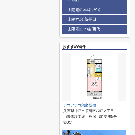
前池町
山陽電鉄本線 板宿
山陽本線 新長田
山陽電鉄本線 西代
おすすめ物件
ポコアポコ須磨板宿
兵庫県神戸市須磨区戎町２丁目
山陽電鉄本線「板宿」駅 徒歩5分
築35年