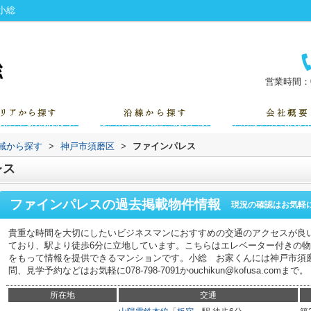
小総
営業時間：0
地域から探す
>
神戸市須磨区
>
ファインパレス
レス
ファインパレス
の過去掲載物件情報
現況の確認はお気軽
貴重な時間を大切にしたいビジネスマンにおすすめの交通のアクセスが良
ており、駅より徒歩6分に立地しています。こちらはエレベーター付きの
をもって情報を提供できるマンションです。小総 お家くんには神戸市須
問、見学予約などはお気軽に078-798-7091かouchikun@kofusa.comまで。
所在地
交通