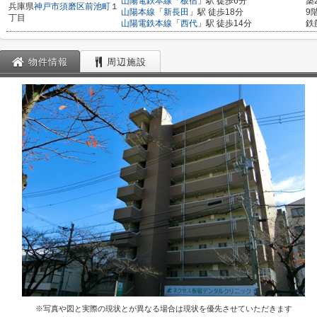
山陽電鉄本線
「
板宿
」駅 徒歩6分
築
兵庫県
神戸市須磨区
前池町
１
山陽本線
「
新長田
」駅 徒歩18分
9
丁目
山陽電鉄本線
「
西代
」駅 徒歩14分
鉄
物件情報
周辺施設
※写真や図と実際の現状とが異なる場合は現状を優先させていただきます