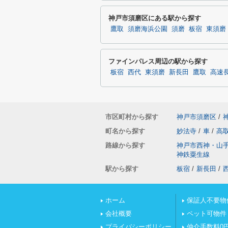
神戸市須磨区にある駅から探す
鷹取
須磨海浜公園
須磨
板宿
東須磨
ファインパレス周辺の駅から探す
板宿
西代
東須磨
新長田
鷹取
高速
市区町村から探す
神戸市須磨区
/
町名から探す
妙法寺
/
車
/
高
路線から探す
神戸市西神・山
神鉄粟生線
駅から探す
板宿
/
新長田
/
ホーム
保証人不要物
会社概要
ペット可物件
プライバシーポリシー
仲介手数料0