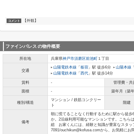
【外観】
コメント
ファインパレス
の物件概要
所在地
兵庫県
神戸市須磨区
前池町
１丁目
山陽電鉄本線
「
板宿
」駅 徒歩6分
山陽本線
交通
山陽電鉄本線
「
西代
」駅 徒歩14分
賃料
-
管理費・共
面積
-
築年月（築
マンション / 鉄筋コンクリー
種別/構造
階建
ト
朝に慌てることなく行動するために駅から徒歩
か。2沿線利用可能なマンションです。こちら
備考
総 お家くんには、経験と知識が豊富なスタッフが勢
7091/ouchikun@kofusa.comから、お気