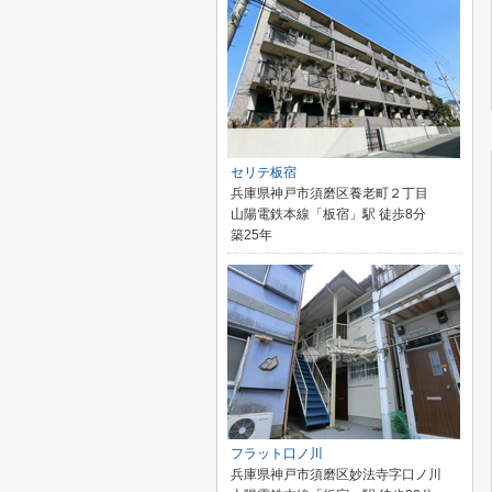
セリテ板宿
兵庫県神戸市須磨区養老町２丁目
山陽電鉄本線「板宿」駅 徒歩8分
築25年
フラット口ノ川
兵庫県神戸市須磨区妙法寺字口ノ川