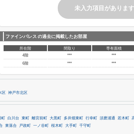
未入力項目がありま
ファインパレス
の過去に掲載したお部屋
所在階
間取り
専有面積
4階
***
***
6階
***
***
水区
神戸市北区
田町
白川台
東町
離宮前町
大黒町
多井畑東町
行幸町
須磨浦通
若木町
合
東落合
戸政町
一ノ谷町
桜木町
大手町
千守町