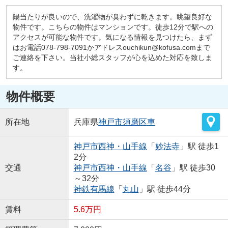
陽当たりが良いので、洗濯物が臭わずに乾きます。眺望良好な
物件です。こちらの物件はマンションです。徒歩12分で駅への
アクセスが可能な物件です。気になる情報を見つけたら、まず
はお電話078-798-7091かアドレスouchikun@kofusa.comまで
ご連絡を下さい。当社小総スタッフが心を込めた対応を致しま
す。
物件概要
所在地
兵庫県
神戸市須磨区
車
神戸市西神・山手線
「
妙法寺
」駅 徒歩1
2分
交通
神戸市西神・山手線
「
名谷
」駅 徒歩30
～32分
神鉄有馬線
「
丸山
」駅 徒歩44分
賃料
5.6万円