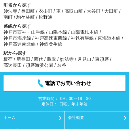
町名から探す
妙法寺
/
長田町
/
衣掛町
/
車
/
高取山町
/
大谷町
/
大田町
/
南町
/
駒ケ林町
/
松野通
路線から探す
神戸市西神・山手線
/
山陽本線
/
山陽電鉄本線
/
神戸市海岸線
/
神戸高速東西線
/
神鉄有馬線
/
東海道本線
/
神戸高速南北線
/
神鉄粟生線
駅から探す
板宿
/
新長田
/
西代
/
鷹取
/
妙法寺
/
月見山
/
東須磨
/
高速長田
/
須磨海浜公園
/
名谷
電話でお問い合わせ
営業時間：
09：30～18：30
定休日：
日曜、年末年始
ホーム
会社概要