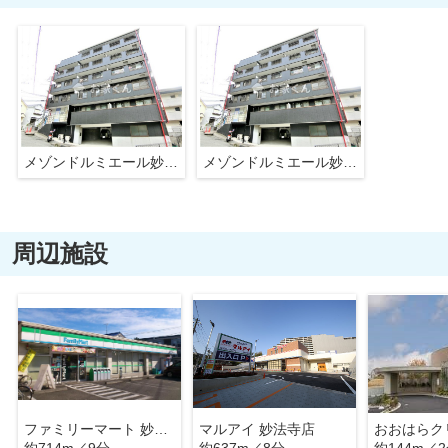
メゾンドルミエール妙法寺
メゾンドルミエール妙法寺
周辺施設
ファミリーマート 妙法寺インター店
マルアイ 妙法寺店
おおはらク