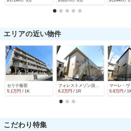
約714m／9分
約637m／8分
約144m／
エリアの近い物件
セリテ板宿
フォレストメゾン須磨寺
マーレ・ヴ
5.1
万
円
/ 1K
6.2
万
円
/ 1R
5.8
万
円
/ 1
こだわり特集