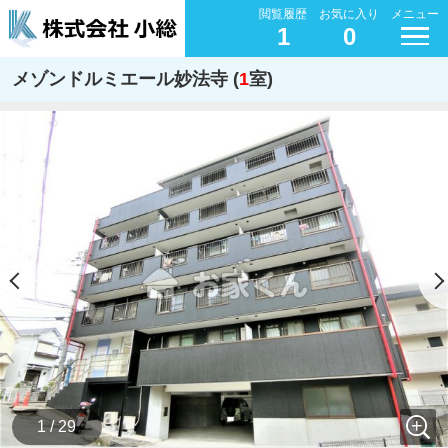
閲覧履歴
お気に入り
メニュー
1
0
メゾンドルミエール妙法寺 (
1
室)
1 / 29