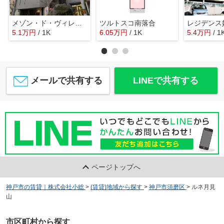
メゾン・ド・ヴィレ須磨潮見坂
ツルトスコ南落合
レジデンス
5.1
万
円
/ 1K
6.05
万
円
/ 1K
5.4
万
円
/ 1
メールで共有する
LINEで共有する
ページトップへ
神戸市の賃貸｜株式会社小総
>
(賃貸)地域から探す
>
神戸市須磨区
>
ルネ月見
山
市区町村から探す