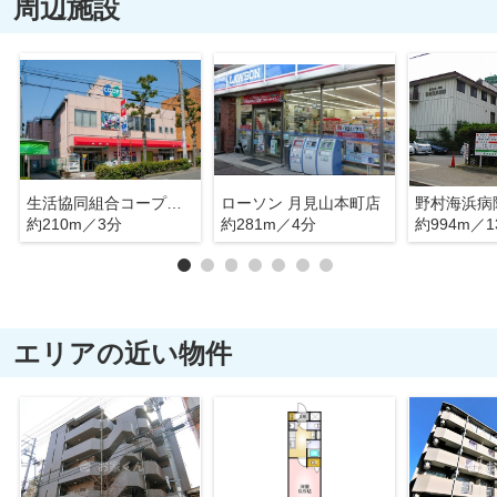
周辺施設
生活協同組合コープこうべ コープ須磨
ローソン 月見山本町店
野村海浜病
約210m／3分
約281m／4分
約994m／1
エリアの近い物件