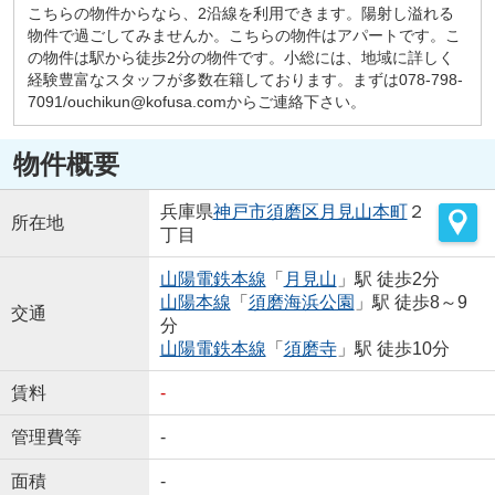
こちらの物件からなら、2沿線を利用できます。陽射し溢れる
物件で過ごしてみませんか。こちらの物件はアパートです。こ
の物件は駅から徒歩2分の物件です。小総には、地域に詳しく
経験豊富なスタッフが多数在籍しております。まずは078-798-
7091/ouchikun@kofusa.comからご連絡下さい。
物件概要
兵庫県
神戸市須磨区
月見山本町
２
所在地
丁目
山陽電鉄本線
「
月見山
」駅 徒歩2分
山陽本線
「
須磨海浜公園
」駅 徒歩8～9
交通
分
山陽電鉄本線
「
須磨寺
」駅 徒歩10分
賃料
-
管理費等
-
面積
-