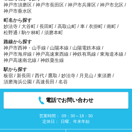
神戸市須磨区
/
神戸市長田区
/
神戸市兵庫区
/
神戸市北区
/
神戸市垂水区
町名から探す
妙法寺
/
大谷町
/
長田町
/
高取山町
/
車
/
衣掛町
/
南町
/
松野通
/
駒ケ林町
/
須磨本町
路線から探す
神戸市西神・山手線
/
山陽本線
/
山陽電鉄本線
/
神戸市海岸線
/
神戸高速東西線
/
神鉄有馬線
/
東海道本線
/
神戸高速南北線
/
神鉄粟生線
駅から探す
板宿
/
新長田
/
西代
/
鷹取
/
妙法寺
/
月見山
/
東須磨
/
須磨海浜公園
/
高速長田
/
名谷
電話でお問い合わせ
営業時間：
09：30～18：30
定休日：
日曜、年末年始