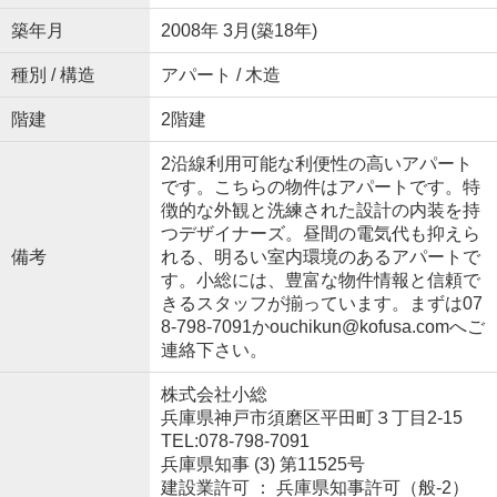
築年月
2008年 3月(築18年)
種別 / 構造
アパート / 木造
階建
2階建
2沿線利用可能な利便性の高いアパート
です。こちらの物件はアパートです。特
徴的な外観と洗練された設計の内装を持
つデザイナーズ。昼間の電気代も抑えら
備考
れる、明るい室内環境のあるアパートで
す。小総には、豊富な物件情報と信頼で
きるスタッフが揃っています。まずは07
8-798-7091かouchikun@kofusa.comへご
連絡下さい。
株式会社小総
兵庫県神戸市須磨区平田町３丁目2-15
TEL:078-798-7091
兵庫県知事 (3) 第11525号
建設業許可 ： 兵庫県知事許可（般-2）