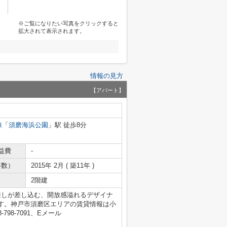
※ご覧になりたい写真をクリックすると
拡大されて表示されます。
情報の見方
【アパート】
線
「
須磨海浜公園
」駅 徒歩8分
益費
-
年数）
2015年 2月 ( 築11年 )
2階建
差しが差し込む、開放感溢れるデザイナ
す。神戸市須磨区エリアの賃貸情報は小
98-7091、Eメール