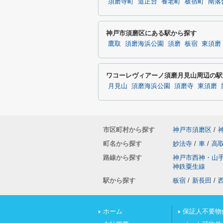
須磨寺町
道正台
養老町
板宿町
南落
神戸市須磨区にある駅から探す
鷹取
須磨海浜公園
須磨
板宿
東須磨
ワコーレヴィアーノ須磨月見山周辺の駅
月見山
須磨海浜公園
須磨寺
東須磨
市区町村から探す
神戸市須磨区
/
町名から探す
妙法寺
/
車
/
高
路線から探す
神戸市西神・山
神鉄粟生線
駅から探す
板宿
/
新長田
/
ホーム
保証人不要物