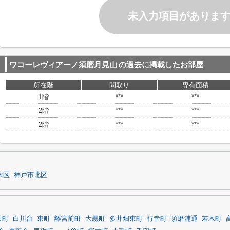
未入力項目がありま
ワコーレヴィアーノ須磨月見山
の過去に掲載したお部屋
所在階
間取り
専有面積
1階
***
***
2階
***
***
2階
***
***
水区
神戸市北区
田町
白川台
東町
離宮前町
大黒町
多井畑東町
行幸町
須磨浦通
若木町