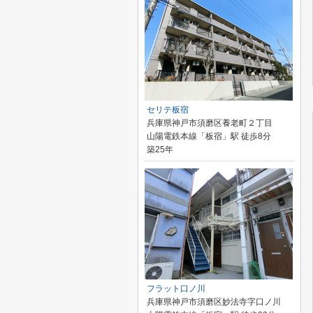
セリテ板宿
兵庫県神戸市須磨区養老町２丁目
山陽電鉄本線「板宿」駅 徒歩8分
築25年
フラット口ノ川
兵庫県神戸市須磨区妙法寺字口ノ川