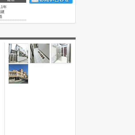
11年
階建
造