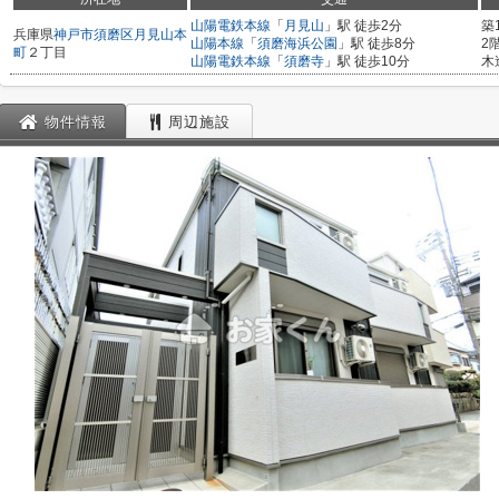
山陽電鉄本線
「
月見山
」駅 徒歩2分
築
兵庫県
神戸市須磨区
月見山本
山陽本線
「
須磨海浜公園
」駅 徒歩8分
2
町
２丁目
山陽電鉄本線
「
須磨寺
」駅 徒歩10分
木
物件情報
周辺施設