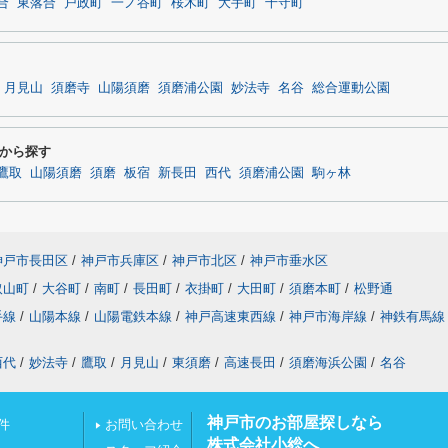
合
東落合
戸政町
一ノ谷町
桜木町
大手町
千守町
月見山
須磨寺
山陽須磨
須磨浦公園
妙法寺
名谷
総合運動公園
から探す
鷹取
山陽須磨
須磨
板宿
新長田
西代
須磨浦公園
駒ヶ林
神戸市長田区
/
神戸市兵庫区
/
神戸市北区
/
神戸市垂水区
取山町
/
大谷町
/
南町
/
長田町
/
衣掛町
/
大田町
/
須磨本町
/
松野通
手線
/
山陽本線
/
山陽電鉄本線
/
神戸高速東西線
/
神戸市海岸線
/
神鉄有馬線
西代
/
妙法寺
/
鷹取
/
月見山
/
東須磨
/
高速長田
/
須磨海浜公園
/
名谷
神戸市のお部屋探しなら
件
お問い合わせ
株式会社小総へ