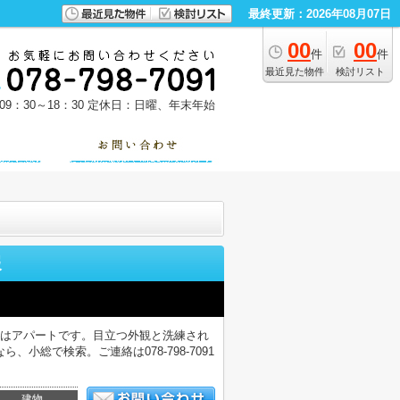
最終更新：2026年08月07日
00
00
件
件
最近見た物件
検討リスト
9：30～18：30
定休日：日曜、年末年始
報
件はアパートです。目立つ外観と洗練され
総で検索。ご連絡は078-798-7091
建物