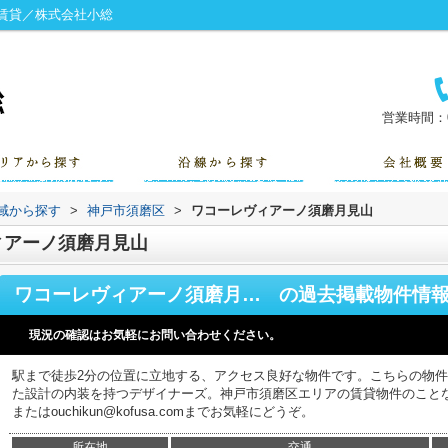
賃貸／株式会社小総
営業時間：0
地域から探す
>
神戸市須磨区
>
ワコーレヴィアーノ須磨月見山
ィアーノ須磨月見山
ワコーレヴィアーノ須磨月見山
の過去掲載物件情
現況の確認はお気軽にお問い合わせください。
駅まで徒歩2分の位置に立地する、アクセス良好な物件です。こちらの物
た設計の内装を持つデザイナーズ。神戸市須磨区エリアの賃貸物件のことなら、小
またはouchikun@kofusa.comまでお気軽にどうぞ。
所在地
交通