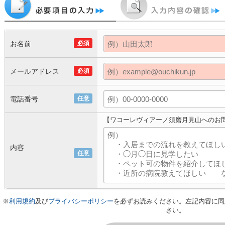
お名前
必須
メールアドレス
必須
電話番号
任意
【ワコーレヴィアーノ須磨月見山へのお
内容
任意
※
利用規約
及び
プライバシーポリシー
を必ずお読みください。左記内容に同
さい。