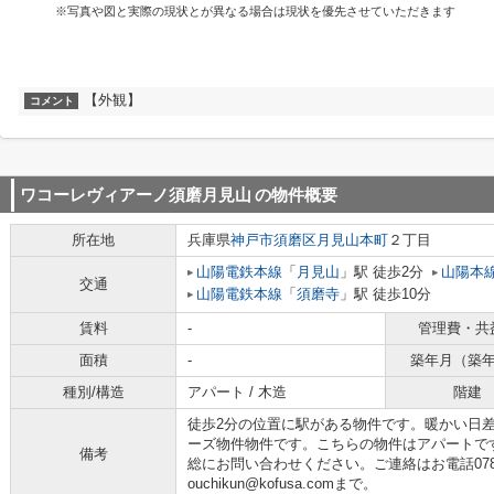
※写真や図と実際の現状とが異なる場合は現状を優先させていただきます
【外観】
コメント
ワコーレヴィアーノ須磨月見山
の物件概要
所在地
兵庫県
神戸市須磨区
月見山本町
２丁目
山陽電鉄本線
「
月見山
」駅 徒歩2分
山陽本
交通
山陽電鉄本線
「
須磨寺
」駅 徒歩10分
賃料
-
管理費・共
面積
-
築年月（築
種別/構造
アパート / 木造
階建
徒歩2分の位置に駅がある物件です。暖かい日
ーズ物件物件です。こちらの物件はアパートで
備考
総にお問い合わせください。ご連絡はお電話078-7
ouchikun@kofusa.comまで。