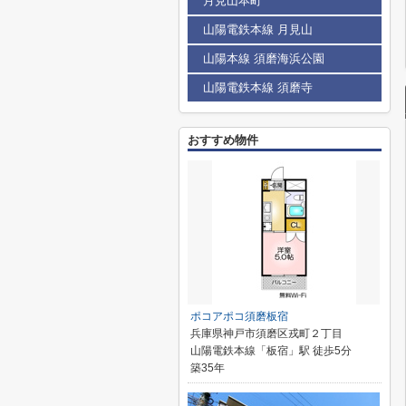
月見山本町
山陽電鉄本線 月見山
山陽本線 須磨海浜公園
山陽電鉄本線 須磨寺
おすすめ物件
ポコアポコ須磨板宿
兵庫県神戸市須磨区戎町２丁目
山陽電鉄本線「板宿」駅 徒歩5分
築35年