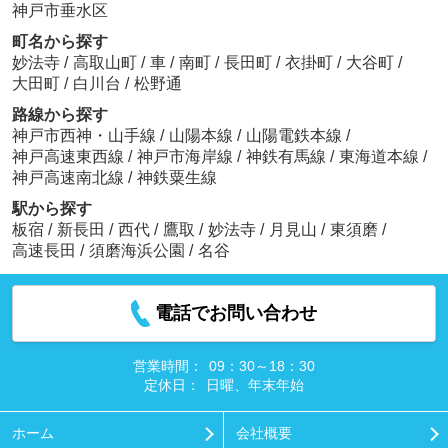
神戸市垂水区
町名から探す
妙法寺
/
高取山町
/
車
/
南町
/
長田町
/
衣掛町
/
大谷町
/
大田町
/
白川台
/
松野通
路線から探す
神戸市西神・山手線
/
山陽本線
/
山陽電鉄本線
/
神戸高速東西線
/
神戸市海岸線
/
神鉄有馬線
/
東海道本線
/
神戸高速南北線
/
神鉄粟生線
駅から探す
板宿
/
新長田
/
西代
/
鷹取
/
妙法寺
/
月見山
/
東須磨
/
高速長田
/
須磨海浜公園
/
名谷
電話でお問い合わせ
営業時間：
09：30～18：30
定休日：
日曜、年末年始
ホーム
会社概要