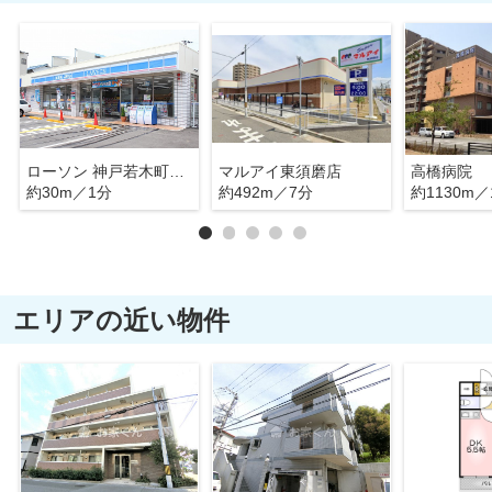
ローソン 神戸若木町三丁目店
マルアイ東須磨店
高橋病院
約30m／1分
約492m／7分
約1130m／
エリアの近い物件