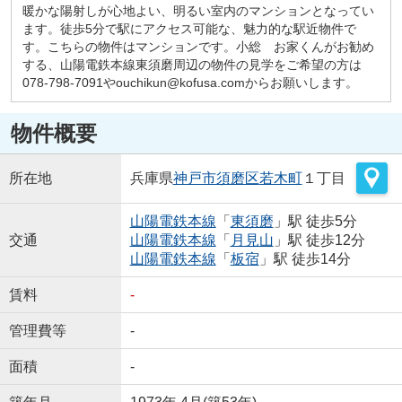
暖かな陽射しが心地よい、明るい室内のマンションとなってい
ます。徒歩5分で駅にアクセス可能な、魅力的な駅近物件で
す。こちらの物件はマンションです。小総 お家くんがお勧め
する、山陽電鉄本線東須磨周辺の物件の見学をご希望の方は
078-798-7091やouchikun@kofusa.comからお願いします。
物件概要
所在地
兵庫県
神戸市須磨区
若木町
１丁目
山陽電鉄本線
「
東須磨
」駅 徒歩5分
交通
山陽電鉄本線
「
月見山
」駅 徒歩12分
山陽電鉄本線
「
板宿
」駅 徒歩14分
賃料
-
管理費等
-
面積
-