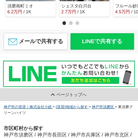
須磨南町ミオ
シェスタ白川台
フルール妙
6.2
万
円
/ 1K
2.7
万
円
/ 1K
4.5
万
円
/ 1
メールで共有する
LINEで共有する
ページトップへ
神戸市の賃貸｜株式会社小総
>
(賃貸)地域から探す
>
神戸市須磨区
>
東須磨グ
リーンハイツ
市区町村から探す
神戸市須磨区
/
神戸市長田区
/
神戸市兵庫区
/
神戸市北区
/