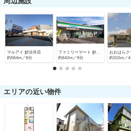
周辺施設
マルアイ 妙法寺店
ファミリーマート 妙法寺インター店
おおはらク
約564m／8分
約642m／9分
約315m／
エリアの近い物件