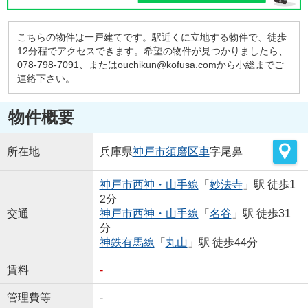
こちらの物件は一戸建てです。駅近くに立地する物件で、徒歩
12分程でアクセスできます。希望の物件が見つかりましたら、
078-798-7091、またはouchikun@kofusa.comから小総までご
連絡下さい。
物件概要
所在地
兵庫県
神戸市須磨区
車
字尾鼻
神戸市西神・山手線
「
妙法寺
」駅 徒歩1
2分
交通
神戸市西神・山手線
「
名谷
」駅 徒歩31
分
神鉄有馬線
「
丸山
」駅 徒歩44分
賃料
-
管理費等
-