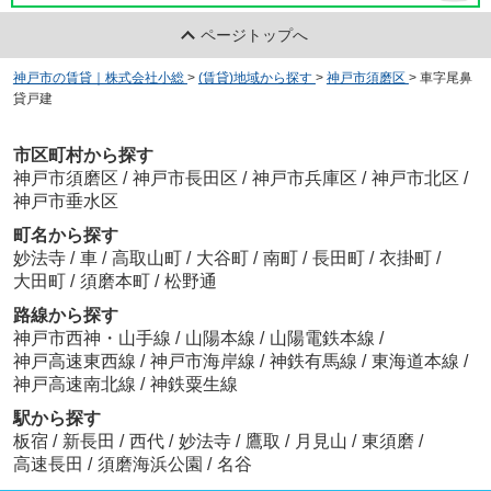
ページトップへ
神戸市の賃貸｜株式会社小総
>
(賃貸)地域から探す
>
神戸市須磨区
>
車字尾鼻
貸戸建
市区町村から探す
神戸市須磨区
/
神戸市長田区
/
神戸市兵庫区
/
神戸市北区
/
神戸市垂水区
町名から探す
妙法寺
/
車
/
高取山町
/
大谷町
/
南町
/
長田町
/
衣掛町
/
大田町
/
須磨本町
/
松野通
路線から探す
神戸市西神・山手線
/
山陽本線
/
山陽電鉄本線
/
神戸高速東西線
/
神戸市海岸線
/
神鉄有馬線
/
東海道本線
/
神戸高速南北線
/
神鉄粟生線
駅から探す
板宿
/
新長田
/
西代
/
妙法寺
/
鷹取
/
月見山
/
東須磨
/
高速長田
/
須磨海浜公園
/
名谷