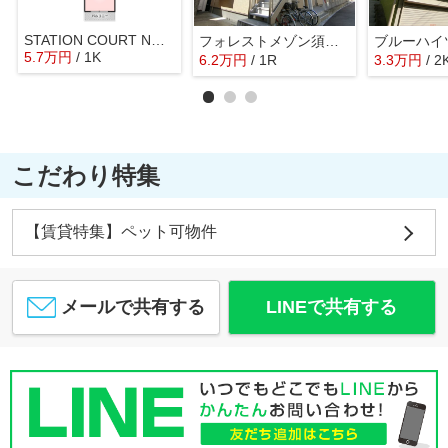
STATION COURT NORTH
フォレストメゾン須磨寺
5.7
万
円
/ 1K
6.2
万
円
/ 1R
3.3
万
円
/ 2
こだわり特集
【賃貸特集】ペット可物件
メールで共有する
LINEで共有する