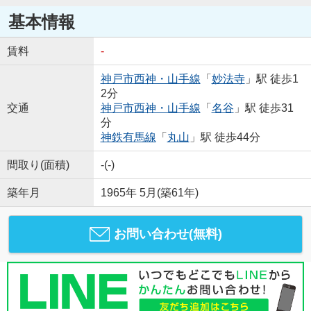
基本情報
賃料
-
神戸市西神・山手線
「
妙法寺
」駅 徒歩1
2分
交通
神戸市西神・山手線
「
名谷
」駅 徒歩31
分
神鉄有馬線
「
丸山
」駅 徒歩44分
間取り(面積)
-(-)
築年月
1965年 5月(築61年)
お問い合わせ(無料)