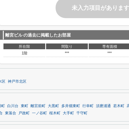
未入力項目がありま
離宮ビル
の過去に掲載したお部屋
所在階
間取り
専有面積
1階
***
***
水区
神戸市北区
田町
白川台
東町
離宮前町
大黒町
多井畑東町
行幸町
須磨浦通
若木町
合
東落合
戸政町
一ノ谷町
桜木町
大手町
千守町