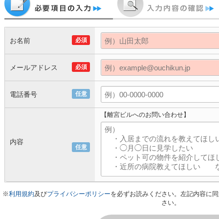
お名前
必須
メールアドレス
必須
電話番号
任意
【離宮ビルへのお問い合わせ】
内容
任意
※
利用規約
及び
プライバシーポリシー
を必ずお読みください。左記内容に同
さい。