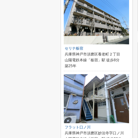
セリテ板宿
兵庫県神戸市須磨区養老町２丁目
山陽電鉄本線「板宿」駅 徒歩8分
築25年
フラット口ノ川
兵庫県神戸市須磨区妙法寺字口ノ川