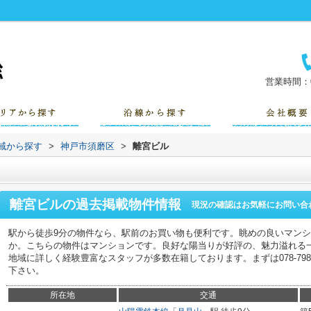
営業時間：0
地域から探す
>
神戸市須磨区
>
離宮ビル
離宮ビル
の過去掲載物件情報
現況の確認はお気軽にお問い合
駅から徒歩9分の物件なら、駅前のお買い物も便利です。眺めの良いマン
か。こちらの物件はマンションです。良好な陽当りが好評の、魅力溢れる
地域に詳しく経験豊富なスタッフが多数在籍しております。まずは078-798-7091/
下さい。
所在地
交通