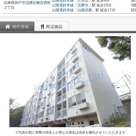
山陽電鉄本線
「
月見山
」駅 徒歩9分
築
兵庫県
神戸市須磨区
離宮西町
山陽電鉄本線
「
須磨寺
」駅 徒歩10分
5
２丁目
山陽電鉄本線
「
山陽須磨
」駅 徒歩17分
鉄
物件情報
周辺施設
※写真や図と実際の現状とが異なる場合は現状を優先させていただきます