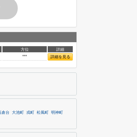
す
方位
詳細
***
詳細を見る
高倉台
大池町
戎町
松風町
明神町