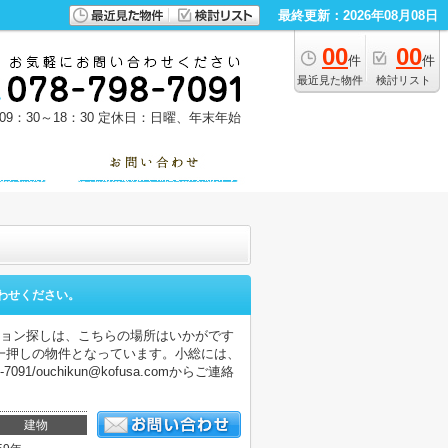
最終更新：2026年08月08日
00
00
件
件
最近見た物件
検討リスト
9：30～18：30
定休日：日曜、年末年始
わせください。
ション探しは、こちらの場所はいかがです
一押しの物件となっています。小総には、
ouchikun@kofusa.comからご連絡
建物