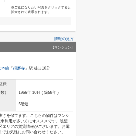
※ご覧になりたい写真をクリックすると
拡大されて表示されます。
情報の見方
【マンション】
鉄本線
「
須磨寺
」駅 徒歩10分
益費
-
年数）
1966年 10月 ( 築59年 )
5階建
潔さを保てます。こちらの物件はマンシ
電車利用が多い方にオススメです。眺望
区エリアの賃貸情報がございます。お電
usa.comまでお気軽にお問い合わせください。