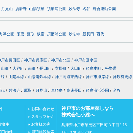
月見山
須磨寺
山陽須磨
須磨浦公園
妙法寺
名谷
総合運動公園
海浜公園
須磨
鷹取
板宿
須磨浦公園
妙法寺
新長田
西代
神戸市長田区
/
神戸市兵庫区
/
神戸市北区
/
神戸市垂水区
取山町
/
大谷町
/
南町
/
長田町
/
衣掛町
/
大田町
/
須磨本町
/
松野通
手線
/
山陽本線
/
山陽電鉄本線
/
神戸高速東西線
/
神戸市海岸線
/
神鉄有馬線
西代
/
妙法寺
/
鷹取
/
月見山
/
東須磨
/
高速長田
/
須磨海浜公園
/
名谷
神戸市のお部屋探しなら
件
お問い合わせ
株式会社小総へ
スタッフ紹介
円物件
お客様の声
兵庫県神戸市須磨区平田町３丁目2-15
0円物件
周辺施設検索
TEL:078-798-7091