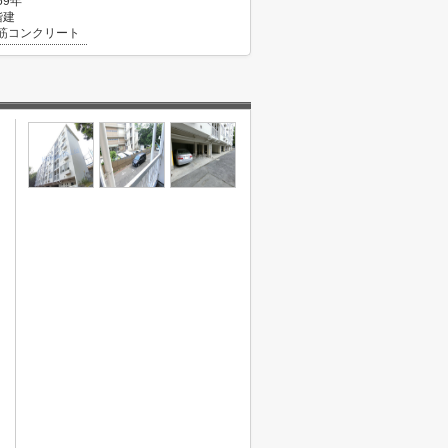
59年
階建
筋コンクリート