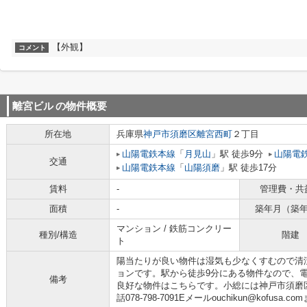
【外観】
コメント
離宮ビル
の物件概要
所在地
兵庫県
神戸市須磨区
離宮西町
２丁目
山陽電鉄本線
「
月見山
」駅 徒歩9分
山陽電
交通
山陽電鉄本線
「
山陽須磨
」駅 徒歩17分
賃料
-
管理費・共
面積
-
築年月（築
マンション / 鉄筋コンクリー
種別/構造
階建
ト
陽当たりが良い物件は湿気も少なくすむので清
ョンです。駅から徒歩9分にある物件なので、
備考
良好な物件はこちらです。小総には神戸市須磨
話078-798-7091Eメールouchikun@kof