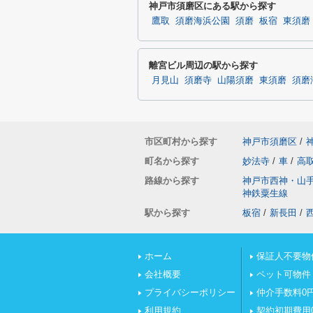
神戸市須磨区にある駅から探す
鷹取
須磨海浜公園
須磨
板宿
東須磨
離宮ビル周辺の駅から探す
月見山
須磨寺
山陽須磨
東須磨
須磨
市区町村から探す
神戸市須磨区
/
町名から探す
妙法寺
/
車
/
高
路線から探す
神戸市西神・山
神鉄粟生線
駅から探す
板宿
/
新長田
/
ホーム
保証人不要物
会社概要
ペット可物件
プライバシーポリシー
仲介手数料0
利用規約
契約初期費用