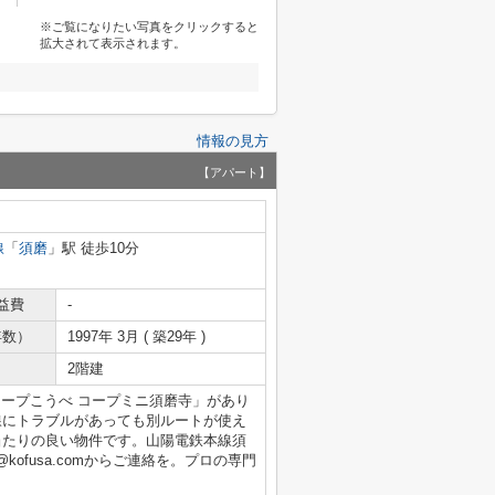
※ご覧になりたい写真をクリックすると
拡大されて表示されます。
情報の見方
【アパート】
線
「
須磨
」駅 徒歩10分
益費
-
年数）
1997年 3月 ( 築29年 )
2階建
コープこうべ コープミニ須磨寺」があり
線にトラブルがあっても別ルートが使え
当たりの良い物件です。山陽電鉄本線須
un@kofusa.comからご連絡を。プロの専門