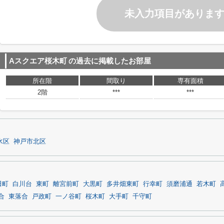
未入力項目がありま
Aスクエア桜木町
の過去に掲載したお部屋
所在階
間取り
専有面積
2階
***
***
水区
神戸市北区
田町
白川台
東町
離宮前町
大黒町
多井畑東町
行幸町
須磨浦通
若木町
合
東落合
戸政町
一ノ谷町
桜木町
大手町
千守町