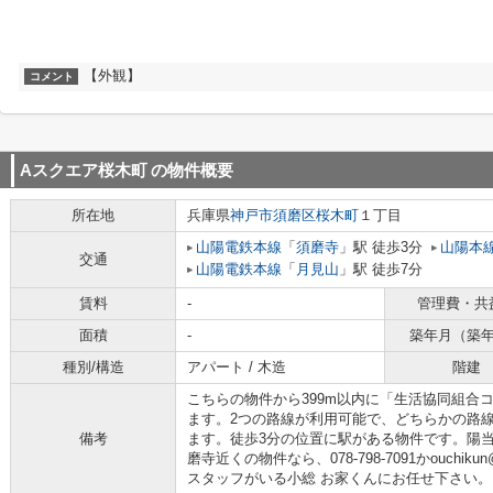
【外観】
コメント
Aスクエア桜木町
の物件概要
所在地
兵庫県
神戸市須磨区
桜木町
１丁目
山陽電鉄本線
「
須磨寺
」駅 徒歩3分
山陽本
交通
山陽電鉄本線
「
月見山
」駅 徒歩7分
賃料
-
管理費・共
面積
-
築年月（築
種別/構造
アパート / 木造
階建
こちらの物件から399m以内に「生活協同組合
ます。2つの路線が利用可能で、どちらかの路
備考
ます。徒歩3分の位置に駅がある物件です。陽
磨寺近くの物件なら、078-798-7091かouchik
スタッフがいる小総 お家くんにお任せ下さい。