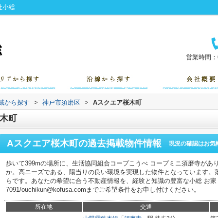
社小総
営業時間：0
地域から探す
>
神戸市須磨区
>
Aスクエア桜木町
木町
Aスクエア桜木町
の過去掲載物件情報
現況の確認はお気
歩いて399mの場所に、生活協同組合コープこうべ コープミニ須磨寺があ
か。高ニーズである、陽当りの良い環境を実現した物件となっています。
らです。あなたの希望に合う不動産情報を、経験と知識の豊富な小総 お家くん
7091/ouchikun@kofusa.comまでご希望条件をお申し付けください。
所在地
交通