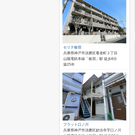
セリテ板宿
兵庫県神戸市須磨区養老町２丁目
山陽電鉄本線「板宿」駅 徒歩8分
築25年
フラット口ノ川
兵庫県神戸市須磨区妙法寺字口ノ川