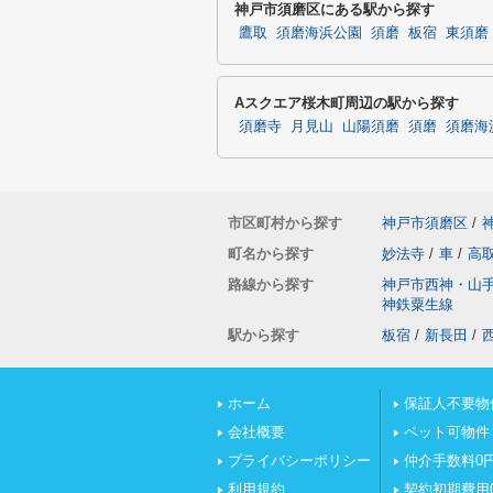
神戸市須磨区にある駅から探す
鷹取
須磨海浜公園
須磨
板宿
東須磨
Aスクエア桜木町周辺の駅から探す
須磨寺
月見山
山陽須磨
須磨
須磨海
市区町村から探す
神戸市須磨区
/
町名から探す
妙法寺
/
車
/
高
路線から探す
神戸市西神・山
神鉄粟生線
駅から探す
板宿
/
新長田
/
ホーム
保証人不要物
会社概要
ペット可物件
プライバシーポリシー
仲介手数料0
利用規約
契約初期費用