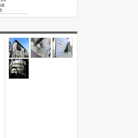
29年
階建
造