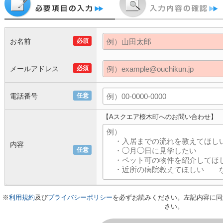
お名前
必須
メールアドレス
必須
電話番号
任意
【Aスクエア桜木町へのお問い合わせ】
内容
任意
※
利用規約
及び
プライバシーポリシー
を必ずお読みください。左記内容に同
さい。