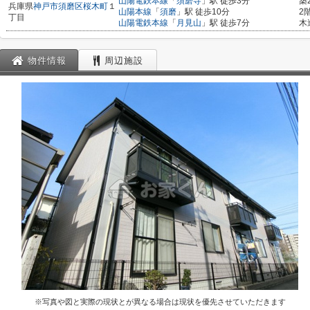
山陽電鉄本線
「
須磨寺
」駅 徒歩3分
築
兵庫県
神戸市須磨区
桜木町
１
山陽本線
「
須磨
」駅 徒歩10分
2
丁目
山陽電鉄本線
「
月見山
」駅 徒歩7分
木
物件情報
周辺施設
※写真や図と実際の現状とが異なる場合は現状を優先させていただきます