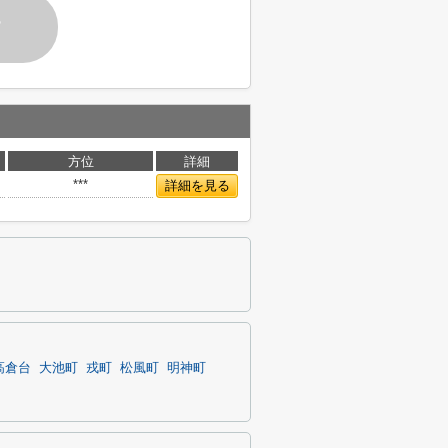
す
方位
詳細
***
詳細を見る
高倉台
大池町
戎町
松風町
明神町