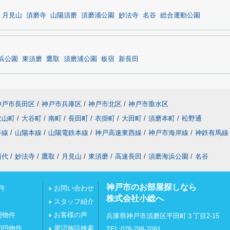
月見山
須磨寺
山陽須磨
須磨浦公園
妙法寺
名谷
総合運動公園
浜公園
東須磨
鷹取
須磨浦公園
板宿
新長田
神戸市長田区
/
神戸市兵庫区
/
神戸市北区
/
神戸市垂水区
取山町
/
大谷町
/
南町
/
長田町
/
衣掛町
/
大田町
/
須磨本町
/
松野通
手線
/
山陽本線
/
山陽電鉄本線
/
神戸高速東西線
/
神戸市海岸線
/
神鉄有馬線
西代
/
妙法寺
/
鷹取
/
月見山
/
東須磨
/
高速長田
/
須磨海浜公園
/
名谷
神戸市のお部屋探しなら
件
お問い合わせ
株式会社小総へ
スタッフ紹介
円物件
お客様の声
兵庫県神戸市須磨区平田町３丁目2-15
0円物件
周辺施設検索
TEL:078-798-7091