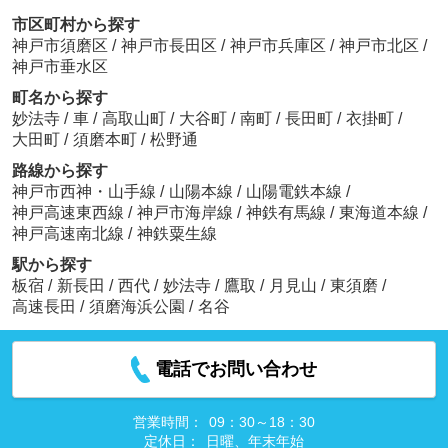
市区町村から探す
神戸市須磨区
/
神戸市長田区
/
神戸市兵庫区
/
神戸市北区
/
神戸市垂水区
町名から探す
妙法寺
/
車
/
高取山町
/
大谷町
/
南町
/
長田町
/
衣掛町
/
大田町
/
須磨本町
/
松野通
路線から探す
神戸市西神・山手線
/
山陽本線
/
山陽電鉄本線
/
神戸高速東西線
/
神戸市海岸線
/
神鉄有馬線
/
東海道本線
/
神戸高速南北線
/
神鉄粟生線
駅から探す
板宿
/
新長田
/
西代
/
妙法寺
/
鷹取
/
月見山
/
東須磨
/
高速長田
/
須磨海浜公園
/
名谷
電話でお問い合わせ
営業時間：
09：30～18：30
定休日：
日曜、年末年始