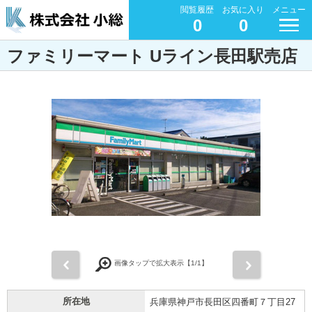
閲覧履歴
お気に入り
メニュー
0
0
ファミリーマート Uライン長田駅売店
前
次
画像タップで拡大表示【
1
/1】
所在地
兵庫県神戸市長田区四番町７丁目27