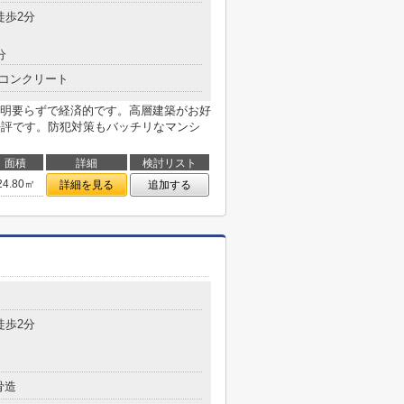
徒歩2分
分
コンクリート
明要らずで経済的です。高層建築がお好
好評です。防犯対策もバッチリなマンシ
面積
詳細
検討リスト
24.80㎡
詳細を見る
追加する
徒歩2分
骨造