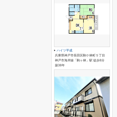
ハイツ平成
兵庫県神戸市長田区駒ケ林町５丁目
神戸市海岸線「駒ヶ林」駅 徒歩8分
築38年