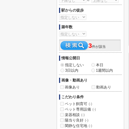
～
駅からの徒歩
築年数
3
件が該当
情報公開日
指定しない
本日
3日以内
1週間以内
画像・動画あり
画像あり
動画あり
こだわり条件
ペット飼育可
(-)
ペット専用設備
(-)
楽器相談
(-)
陽当り良好
(-)
閑静な住宅地
(-)