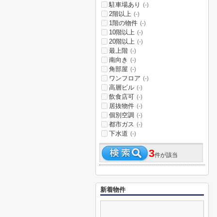
駐車場あり
(-)
2階以上
(-)
1階の物件
(-)
10階以上
(-)
20階以上
(-)
最上階
(-)
南向き
(-)
角部屋
(-)
ワンフロア
(-)
高層ビル
(-)
飲食店可
(-)
居抜物件
(-)
個別空調
(-)
都市ガス
(-)
下水道
(-)
3
件が該当
新着物件