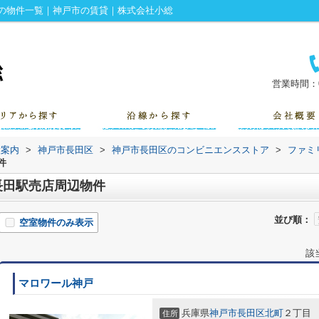
辺の物件一覧｜神戸市の賃貸｜株式会社小総
営業時間：0
設案内
>
神戸市長田区
>
神戸市長田区のコンビニエンスストア
>
ファミ
件
長田駅売店周辺物件
並び順：
空室物件のみ表示
該
マロワール神戸
兵庫県
神戸市長田区
北町
２丁目
住所