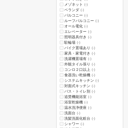
メゾネット
(-)
ベランダ
(-)
バルコニー
(-)
ルーフバルコニー
(-)
オール電化
(-)
エレベーター
(-)
照明器具付き
(-)
駐輪場
(-)
バイク置場あり
(-)
家具・家電付き
(-)
洗濯機置場有
(-)
外観タイル張り
(-)
コンロ２口以上
(-)
食器洗い乾燥機
(-)
システムキッチン
(-)
対面式キッチン
(-)
バス・トイレ別
(-)
追焚機能浴室
(-)
浴室乾燥機
(-)
温水洗浄便座
(-)
洗面台
(-)
洗髪洗面化粧台
(-)
シャワー
(-)