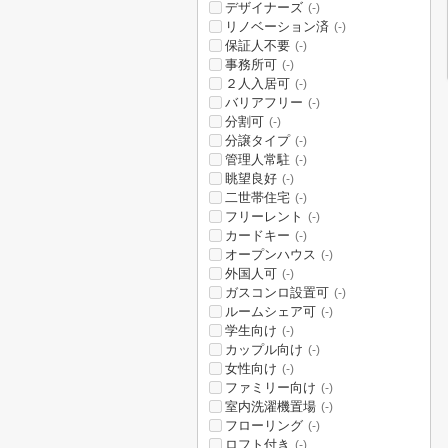
デザイナーズ
(-)
リノベーション済
(-)
保証人不要
(-)
事務所可
(-)
２人入居可
(-)
バリアフリー
(-)
分割可
(-)
分譲タイプ
(-)
管理人常駐
(-)
眺望良好
(-)
二世帯住宅
(-)
フリーレント
(-)
カードキー
(-)
オープンハウス
(-)
外国人可
(-)
ガスコンロ設置可
(-)
ルームシェア可
(-)
学生向け
(-)
カップル向け
(-)
女性向け
(-)
ファミリー向け
(-)
室内洗濯機置場
(-)
フローリング
(-)
ロフト付き
(-)