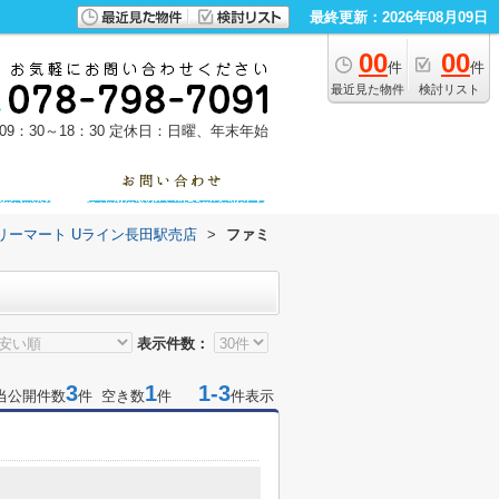
最終更新：2026年08月09日
00
00
件
件
最近見た物件
検討リスト
9：30～18：30
定休日：日曜、年末年始
リーマート Uライン長田駅売店
>
ファミ
表示件数：
3
1
1-3
当公開件数
件 空き数
件
件表示