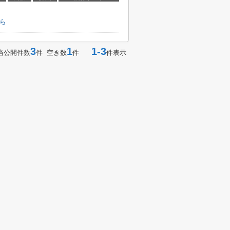
ちら
3
1
1-3
当公開件数
件 空き数
件
件表示