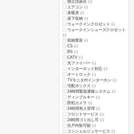
独立洗面台
(-)
エアコン
(-)
床暖房
(-)
床下収納
(-)
ウォークインクロゼット
(-)
ウォークインシューズクロゼット
(-)
収納豊富
(-)
CS
(-)
BS
(-)
CATV
(-)
光ファイバー
(-)
インターネット対応
(-)
オートロック
(-)
TVモニタ付インターホン
(-)
宅配ボックス
(-)
24時間緊急通報システム
(-)
ディンプルキー
(-)
防犯カメラ
(-)
24時間有人管理
(-)
フロントサービス
(-)
24時間ゴミ出し可
(-)
住戸内覧可能
(-)
コンシェルジュサービス
(-)