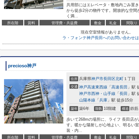
共用部にはエレベータ・敷地内ごみ置き
から徒歩2分の物件です。開放的な空間
く満...
所在階
賃料
管理費・共益費
敷金
礼金
間取り
現在空室情報がありません。
ラ・フォンテ神戸長田へのお問い合わせは
precioso神戸
兵庫県
神戸市長田区
北町
１丁目
住所
交通
神戸高速東西線
「
高速長田
」駅 
神戸市西神・山手線
「
長田
」駅 
山陽本線
「
兵庫
」駅 徒歩15分
築6年
10階建
鉄筋
築年
階数
構造
歩いて268mの場所に、ライフ 長田店
す。暖かな陽射しが心地よい、明るい室
装・内...
所在階
賃料
管理費・共益費
敷金
礼金
間取り