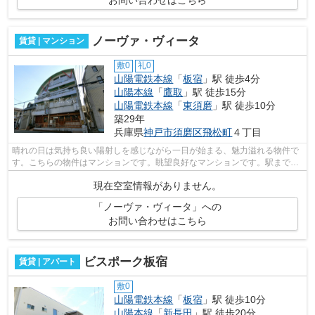
ノーヴァ・ヴィータ
賃貸 | マンション
敷0
礼0
山陽電鉄本線
「
板宿
」駅 徒歩4分
山陽本線
「
鷹取
」駅 徒歩15分
山陽電鉄本線
「
東須磨
」駅 徒歩10分
築29年
兵庫県
神戸市須磨区
飛松町
４丁目
晴れの日は気持ち良い陽射しを感じながら一日が始まる、魅力溢れる物件で
す。こちらの物件はマンションです。眺望良好なマンションです。駅まで歩
いてアクセスできる、徒歩4分の距離に...
現在空室情報がありません。
「ノーヴァ・ヴィータ」への
お問い合わせはこちら
ビスポーク板宿
賃貸 | アパート
敷0
山陽電鉄本線
「
板宿
」駅 徒歩10分
山陽本線
「
新長田
」駅 徒歩20分