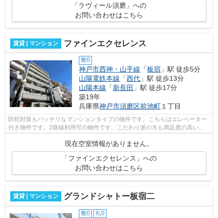
「ラヴィール須磨」への
お問い合わせはこちら
ファインエクセレンス
賃貸 | マンション
敷0
神戸市西神・山手線
「
板宿
」駅 徒歩5分
山陽電鉄本線
「
西代
」駅 徒歩13分
山陽本線
「
新長田
」駅 徒歩17分
築19年
兵庫県
神戸市須磨区
前池町
１丁目
防犯対策もバッチリなマンションタイプの物件です。こちらはエレベーター
付き物件です。2路線利用可の物件です。こだわり派の方も満足度の高いデ
ザイナーズ物件です。私達小総 お家く...
現在空室情報がありません。
「ファインエクセレンス」への
お問い合わせはこちら
グランドシャトー板宿二
賃貸 | マンション
敷0
礼0