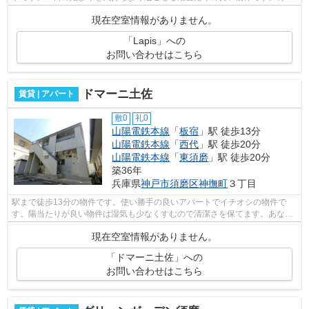
的な外観と洗練された設計の内装を持つ...
現在空室情報がありません。
「Lapis」への
お問い合わせはこちら
ドマーニ土佐
賃貸 | アパート
敷0
礼0
山陽電鉄本線
「
板宿
」駅 徒歩13分
山陽電鉄本線
「
西代
」駅 徒歩20分
山陽電鉄本線
「
東須磨
」駅 徒歩20分
築36年
兵庫県
神戸市須磨区
神撫町
３丁目
駅まで徒歩13分の物件です。使い勝手の良いアパートでイチオシの物件で
す。陽当たりが良い物件は湿気も少なくすむので清潔さを保てます。あなた
の希望に合う不動産情報を、経験と知識...
現在空室情報がありません。
「ドマーニ土佐」への
お問い合わせはこちら