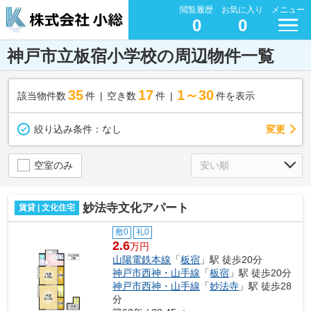
閲覧履歴
お気に入り
メニュー
0
0
神戸市立板宿小学校の周辺物件一覧
35
17
1～30
該当物件数
件
空き数
件
件を表示
変更
絞り込み条件：
なし
空室のみ
妙法寺文化アパート
賃貸 | 文化住宅
敷0
礼0
2.6
万円
山陽電鉄本線
「
板宿
」駅 徒歩20分
神戸市西神・山手線
「
板宿
」駅 徒歩20分
神戸市西神・山手線
「
妙法寺
」駅 徒歩28
分