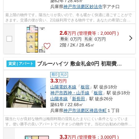
築62年 / 28.45㎡
兵庫県
神戸市須磨区
妙法寺
字アチ口
最上階の物件です。陽当たりが良いので、冬も暖かく快適に過ごすことがで
きます。交通の便が良い、2沿線利用できる物件です。あなたの希望に合う
不動産情報を、経験と知識の豊富な小総...
2.6
万
円
(管理費等：2,000円 )
0万円
0万円
敷金
礼金
2階 / 2K / 28.45㎡
ブルーハイツ 敷金礼金0円 初期費用家主負担プラン有
賃貸 | アパート
敷0
礼0
3.3
万円
山陽電鉄本線
「
板宿
」駅 徒歩18分
神戸市西神・山手線
「
板宿
」駅 徒歩18分
山陽本線
「
新長田
」駅 徒歩26分
築61年 / 22.68㎡
兵庫県
神戸市須磨区
禅昌寺町
１丁目
陽当たりが良好な物件は梅雨時期の湿気もたまりにくい条件となっていま
す。使い勝手の良いアパートでイチオシの物件です。当社のお勧めの物件が
山陽電鉄本線板宿周辺にあります。078-7...
3.3
万
円
(管理費等：3,000円 )