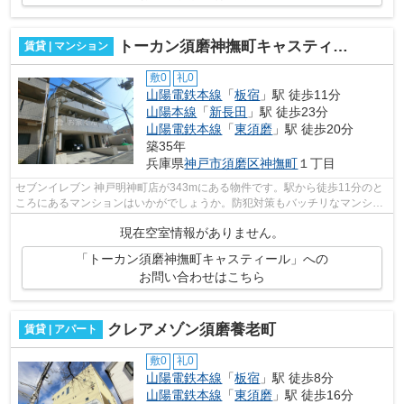
トーカン須磨神撫町キャスティール
賃貸 | マンション
敷0
礼0
山陽電鉄本線
「
板宿
」駅 徒歩11分
山陽本線
「
新長田
」駅 徒歩23分
山陽電鉄本線
「
東須磨
」駅 徒歩20分
築35年
兵庫県
神戸市須磨区
神撫町
１丁目
セブンイレブン 神戸明神町店が343mにある物件です。駅から徒歩11分のと
ころにあるマンションはいかがでしょうか。防犯対策もバッチリなマンショ
ンタイプの物件です。陽当たりの良いマ...
現在空室情報がありません。
「トーカン須磨神撫町キャスティール」への
お問い合わせはこちら
クレアメゾン須磨養老町
賃貸 | アパート
敷0
礼0
山陽電鉄本線
「
板宿
」駅 徒歩8分
山陽電鉄本線
「
東須磨
」駅 徒歩16分