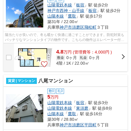
山陽電鉄本線
「
板宿
」駅 徒歩2分
神戸市西神・山手線
「
板宿
」駅 徒歩2分
山陽本線
「
鷹取
」駅 徒歩17分
築31年 / 22.00㎡
兵庫県
神戸市須磨区
飛松町
３丁目
陽当たりが良いので、冬も暖かく快適に過ごすことができます。防犯対策も
バッチリなマンションタイプの物件です。こちらの物件はエレベーター付き
です。駅まで2分と、駅近でアクセスも...
4.8
万
円
(管理費等：4,000円 )
0ヶ月
0ヶ月
敷金
礼金
4階 / 1K / 22.00㎡
八尾マンション
賃貸 | マンション
敷0
礼0
5
万円
山陽電鉄本線
「
板宿
」駅 徒歩3分
山陽電鉄本線
「
東須磨
」駅 徒歩8分
山陽本線
「
鷹取
」駅 徒歩16分
築30年 / 28.80㎡
兵庫県
神戸市須磨区
平田町
５丁目