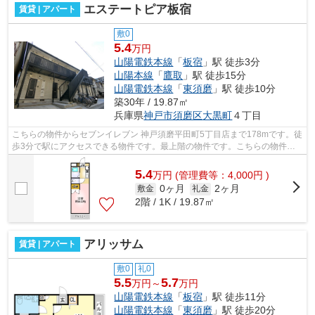
エステートピア板宿
賃貸 | アパート
敷0
5.4
万円
山陽電鉄本線
「
板宿
」駅 徒歩3分
山陽本線
「
鷹取
」駅 徒歩15分
山陽電鉄本線
「
東須磨
」駅 徒歩10分
築30年 / 19.87㎡
兵庫県
神戸市須磨区
大黒町
４丁目
こちらの物件からセブンイレブン 神戸須磨平田町5丁目店まで178mです。徒
歩3分で駅にアクセスできる物件です。最上階の物件です。こちらの物件は
アパートです。小総は神戸市須磨区にあ...
5.4
万
円
(管理費等：4,000円 )
0ヶ月
2ヶ月
敷金
礼金
2階 / 1K / 19.87㎡
アリッサム
賃貸 | アパート
敷0
礼0
5.5
5.7
万円～
万円
山陽電鉄本線
「
板宿
」駅 徒歩11分
山陽電鉄本線
「
東須磨
」駅 徒歩20分