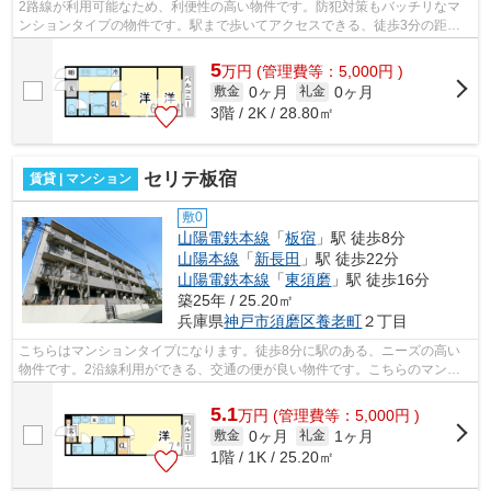
2路線が利用可能なため、利便性の高い物件です。防犯対策もバッチリなマ
ンションタイプの物件です。駅まで歩いてアクセスできる、徒歩3分の距離
に立地する物件です。あなたの希望に合...
5
万
円
(管理費等：5,000円 )
0ヶ月
0ヶ月
敷金
礼金
3階 / 2K / 28.80㎡
セリテ板宿
賃貸 | マンション
敷0
山陽電鉄本線
「
板宿
」駅 徒歩8分
山陽本線
「
新長田
」駅 徒歩22分
山陽電鉄本線
「
東須磨
」駅 徒歩16分
築25年 / 25.20㎡
兵庫県
神戸市須磨区
養老町
２丁目
こちらはマンションタイプになります。徒歩8分に駅のある、ニーズの高い
物件です。2沿線利用ができる、交通の便が良い物件です。こちらのマンシ
ョンは陽当たりが良好です。明るいスタ...
5.1
万
円
(管理費等：5,000円 )
0ヶ月
1ヶ月
敷金
礼金
1階 / 1K / 25.20㎡