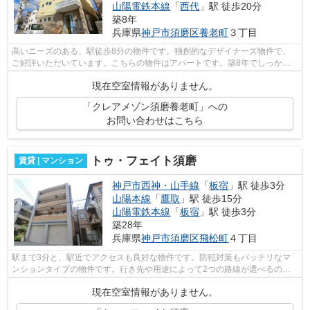
山陽電鉄本線
「
西代
」駅 徒歩20分
築8年
兵庫県
神戸市須磨区
養老町
３丁目
高いニーズのある、駅徒歩8分の物件です。独創的なデザイナーズ物件で、
ご好評いただいています。こちらの物件はアパートです。築8年でしっかり
とした作りが特徴の物件です。気になる...
現在空室情報がありません。
「クレアメゾン須磨養老町」への
お問い合わせはこちら
トゥ・フェイト須磨
賃貸 | マンション
神戸市西神・山手線
「
板宿
」駅 徒歩3分
山陽本線
「
鷹取
」駅 徒歩15分
山陽電鉄本線
「
板宿
」駅 徒歩3分
築28年
兵庫県
神戸市須磨区
飛松町
４丁目
駅まで3分と、駅近でアクセスも良好な物件です。防犯対策もバッチリなマ
ンションタイプの物件です。行き先や用途によって2つの路線が選べるの
で、移動に便利な物件です。小総 お家くん...
現在空室情報がありません。