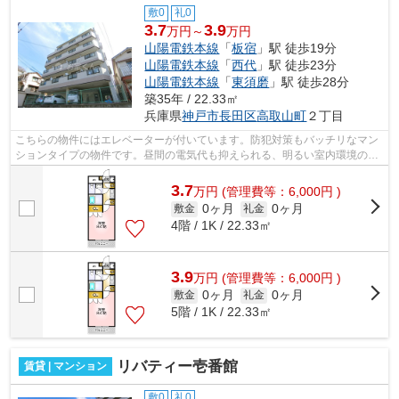
敷0
礼0
3.7
3.9
万円～
万円
山陽電鉄本線
「
板宿
」駅 徒歩19分
山陽電鉄本線
「
西代
」駅 徒歩23分
山陽電鉄本線
「
東須磨
」駅 徒歩28分
築35年 / 22.33㎡
兵庫県
神戸市長田区
高取山町
２丁目
こちらの物件にはエレベーターが付いています。防犯対策もバッチリなマン
ションタイプの物件です。昼間の電気代も抑えられる、明るい室内環境のあ
る物件です。あなたの希望に合う不動...
3.7
万
円
(管理費等：6,000円 )
0ヶ月
0ヶ月
敷金
礼金
4階 / 1K / 22.33㎡
3.9
万
円
(管理費等：6,000円 )
0ヶ月
0ヶ月
敷金
礼金
5階 / 1K / 22.33㎡
リバティー壱番館
賃貸 | マンション
敷0
礼0