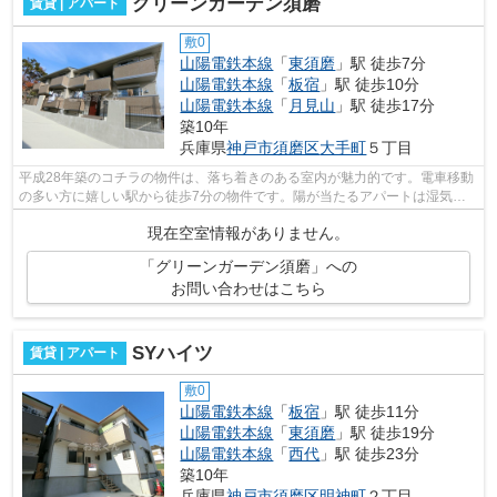
グリーンガーデン須磨
賃貸 | アパート
敷0
山陽電鉄本線
「
東須磨
」駅 徒歩7分
山陽電鉄本線
「
板宿
」駅 徒歩10分
山陽電鉄本線
「
月見山
」駅 徒歩17分
築10年
兵庫県
神戸市須磨区
大手町
５丁目
平成28年築のコチラの物件は、落ち着きのある室内が魅力的です。電車移動
の多い方に嬉しい駅から徒歩7分の物件です。陽が当たるアパートは湿気も
少なく健康な毎日を過ごせます。独創的...
現在空室情報がありません。
「グリーンガーデン須磨」への
お問い合わせはこちら
SYハイツ
賃貸 | アパート
敷0
山陽電鉄本線
「
板宿
」駅 徒歩11分
山陽電鉄本線
「
東須磨
」駅 徒歩19分
山陽電鉄本線
「
西代
」駅 徒歩23分
築10年
兵庫県
神戸市須磨区
明神町
２丁目