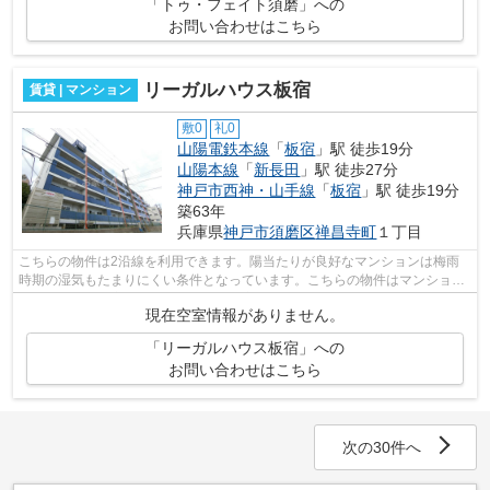
「トゥ・フェイト須磨」への
お問い合わせはこちら
リーガルハウス板宿
賃貸 | マンション
敷0
礼0
山陽電鉄本線
「
板宿
」駅 徒歩19分
山陽本線
「
新長田
」駅 徒歩27分
神戸市西神・山手線
「
板宿
」駅 徒歩19分
築63年
兵庫県
神戸市須磨区
禅昌寺町
１丁目
こちらの物件は2沿線を利用できます。陽当たりが良好なマンションは梅雨
時期の湿気もたまりにくい条件となっています。こちらの物件はマンション
です。小総 お家くんスタッフが不動産...
現在空室情報がありません。
「リーガルハウス板宿」への
お問い合わせはこちら
次の30件へ