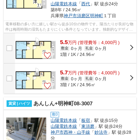
山陽電鉄本線
「
西代
」駅 徒歩24分
築8年 / 24.96㎡
兵庫県
神戸市須磨区
明神町
１丁目
電車移動の多い方に嬉しい駅から徒歩10分の物件です。陽当たりが良好な物
件は梅雨時期の湿気もたまりにくい条件となっています。独創的なデザイナ
ーズ物件で、ご好評いただいています...
5.5
万
円
(管理費等：4,000円 )
0ヶ月
0ヶ月
敷金
礼金
1階 / 1K / 24.96㎡
5.7
万
円
(管理費等：4,000円 )
0ヶ月
0ヶ月
敷金
礼金
3階 / 1K / 24.96㎡
あんしん+明神町08-3007
賃貸 | ハイツ
敷0
山陽電鉄本線
「
板宿
」駅 徒歩15分
山陽電鉄本線
「
東須磨
」駅 徒歩24分
神戸市西神・山手線
「
妙法寺
」駅 徒歩28
分