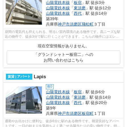
山陽電鉄本線
「
板宿
」駅 徒歩3分
山陽電鉄本線
「
東須磨
」駅 徒歩12分
山陽電鉄本線
「
西代
」駅 徒歩14分
築39年
兵庫県
神戸市須磨区
飛松町
３丁目
昼間の電気代も抑えられる、明るい室内環境のある物件です。高ニーズな駅
近の物件で、徒歩3分で駅に行くことができます。こちらの物件にはエレベ
ーターがあります。こちらの物件はマン...
現在空室情報がありません。
「グランドシャトー板宿二」への
お問い合わせはこちら
Lapis
賃貸 | アパート
敷0
山陽電鉄本線
「
板宿
」駅 徒歩6分
山陽電鉄本線
「
東須磨
」駅 徒歩14分
山陽電鉄本線
「
西代
」駅 徒歩20分
築9年
兵庫県
神戸市須磨区
板宿町
１丁目
通勤やお出かけに便利な、徒歩6分に駅のある物件です。眺望良好なアパー
トです。一日の始まりを気持ちよく過ごせる陽当たりの良い物件です。特徴