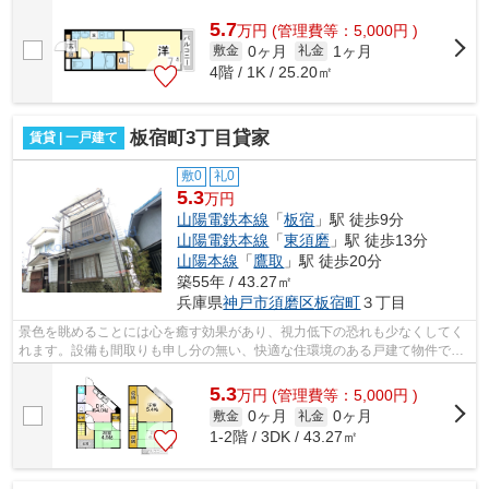
5.7
万
円
(管理費等：5,000円 )
0ヶ月
1ヶ月
敷金
礼金
4階 / 1K / 25.20㎡
板宿町3丁目貸家
賃貸 | 一戸建て
敷0
礼0
5.3
万円
山陽電鉄本線
「
板宿
」駅 徒歩9分
山陽電鉄本線
「
東須磨
」駅 徒歩13分
山陽本線
「
鷹取
」駅 徒歩20分
築55年 / 43.27㎡
兵庫県
神戸市須磨区
板宿町
３丁目
景色を眺めることには心を癒す効果があり、視力低下の恐れも少なくしてく
れます。設備も間取りも申し分の無い、快適な住環境のある戸建て物件で
す。根強いニーズを誇る駅近の物件とな...
5.3
万
円
(管理費等：5,000円 )
0ヶ月
0ヶ月
敷金
礼金
1-2階 / 3DK / 43.27㎡