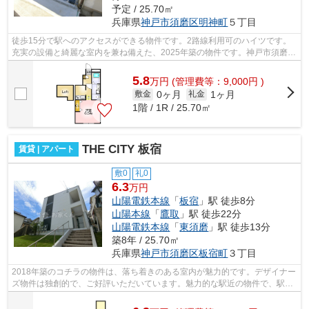
予定 / 25.70㎡
兵庫県
神戸市須磨区
明神町
５丁目
徒歩15分で駅へのアクセスができる物件です。2路線利用可のハイツです。
充実の設備と綺麗な室内を兼ね備えた、2025年築の物件です。神戸市須磨区
の物件探しで気になる点がございました...
5.8
万
円
(管理費等：9,000円 )
0ヶ月
1ヶ月
敷金
礼金
1階 / 1R / 25.70㎡
THE CITY 板宿
賃貸 | アパート
敷0
礼0
6.3
万円
山陽電鉄本線
「
板宿
」駅 徒歩8分
山陽本線
「
鷹取
」駅 徒歩22分
山陽電鉄本線
「
東須磨
」駅 徒歩13分
築8年 / 25.70㎡
兵庫県
神戸市須磨区
板宿町
３丁目
2018年築のコチラの物件は、落ち着きのある室内が魅力的です。デザイナー
ズ物件は独創的で、ご好評いただいています。魅力的な駅近の物件で、駅ま
で徒歩8分です。こちらの物件はアパー...