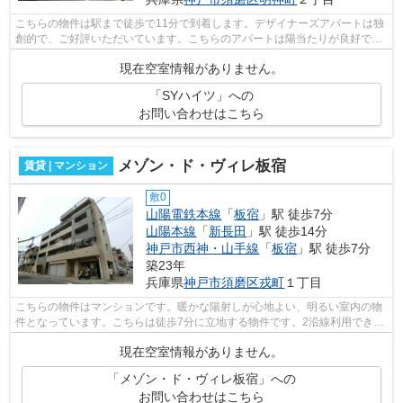
こちらの物件は駅まで徒歩で11分で到着します。デザイナーズアパートは独
創的で、ご好評いただいています。こちらのアパートは陽当たりが良好で
す。こちらの物件はアパートです。小総...
現在空室情報がありません。
「SYハイツ」への
お問い合わせはこちら
メゾン・ド・ヴィレ板宿
賃貸 | マンション
敷0
山陽電鉄本線
「
板宿
」駅 徒歩7分
山陽本線
「
新長田
」駅 徒歩14分
神戸市西神・山手線
「
板宿
」駅 徒歩7分
築23年
兵庫県
神戸市須磨区
戎町
１丁目
こちらの物件はマンションです。暖かな陽射しが心地よい、明るい室内の物
件となっています。こちらは徒歩7分に立地する物件です。2沿線利用できる
駅が近くにある、利便性の高い物件で...
現在空室情報がありません。
「メゾン・ド・ヴィレ板宿」への
お問い合わせはこちら