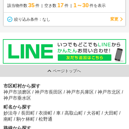
35
17
1～30
該当物件数
件
空き数
件
件を表示
変更
絞り込み条件：
なし
ページトップへ
市区町村から探す
神戸市須磨区
/
神戸市長田区
/
神戸市兵庫区
/
神戸市北区
/
神戸市垂水区
町名から探す
妙法寺
/
長田町
/
衣掛町
/
車
/
高取山町
/
大谷町
/
大田町
/
南町
/
駒ケ林町
/
松野通
路線から探す