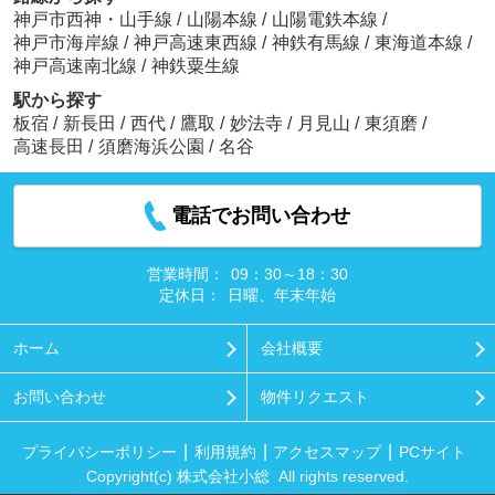
神戸市西神・山手線
/
山陽本線
/
山陽電鉄本線
/
神戸市海岸線
/
神戸高速東西線
/
神鉄有馬線
/
東海道本線
/
神戸高速南北線
/
神鉄粟生線
駅から探す
板宿
/
新長田
/
西代
/
鷹取
/
妙法寺
/
月見山
/
東須磨
/
高速長田
/
須磨海浜公園
/
名谷
電話でお問い合わせ
営業時間：
09：30～18：30
定休日：
日曜、年末年始
ホーム
会社概要
お問い合わせ
物件リクエスト
プライバシーポリシー
利用規約
アクセスマップ
PCサイト
Copyright(c) 株式会社小総 All rights reserved.