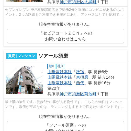
兵庫県
神戸市須磨区
大黒町
１丁目
セブンイレブン 神戸板宿駅前店まで徒歩2分と近場にコンビニがあるのもポ
イント。2つの路線をご利用できる場所にあり、アクセスはとても便利で
す。眺めの良い物件です。こちらは日当た...
現在空室情報がありません。
「セピアコートＺＥＮ」への
お問い合わせはこちら
ソアール須磨
賃貸 | マンション
敷0
礼0
山陽電鉄本線
「
板宿
」駅 徒歩5分
山陽電鉄本線
「
東須磨
」駅 徒歩14分
山陽電鉄本線
「
西代
」駅 徒歩16分
築20年
兵庫県
神戸市須磨区
菊池町
１丁目
最上階の物件です。徒歩5分に駅がある物件です。こちらの物件はマンショ
ンです。場所が平坦なのは、ランニングをする上で抑えたいポイントです
ね。不動産について分からない事も、豊富...
現在空室情報がありません。
「ソアール須磨」への
お問い合わせはこちら