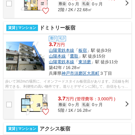
0ヶ月
0ヶ月
敷金
礼金
2階 / 2K / 22.68㎡
ドミトリー板宿
賃貸 | マンション
敷0
礼0
3.7
万円
山陽電鉄本線
「
板宿
」駅 徒歩3分
山陽本線
「
鷹取
」駅 徒歩15分
山陽電鉄本線
「
東須磨
」駅 徒歩11分
築42年 / 16.28㎡
兵庫県
神戸市須磨区
大黒町
３丁目
歩いて362mの場所に、イオンフードスタイル板宿店があります。2沿線を利
用できる、利便性の高い物件です。造りとデザインに関して、自信をもって
情報を提供できるマンションです。この...
3.7
万
円
(管理費等：3,000円 )
0ヶ月
0ヶ月
敷金
礼金
5階 / 1K / 16.28㎡
アクシス板宿
賃貸 | マンション