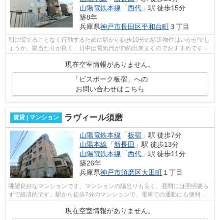
山陽電鉄本線
「
西代
」駅 徒歩15分
築8年
兵庫県
神戸市長田区
平和台町
３丁目
朝に慌てることなく行動するために駅から徒歩10分の駅近物件はいかがでし
ょうか。陽当たりが良く、日中は電気代が節約出来ますのでおすすめです。
独自の世界観が輝くデザイナーズ物件...
現在空室情報がありません。
「ビスポーク板宿」への
お問い合わせはこちら
ラヴィール須磨
賃貸 | マンション
山陽電鉄本線
「
板宿
」駅 徒歩7分
山陽本線
「
新長田
」駅 徒歩13分
山陽電鉄本線
「
西代
」駅 徒歩11分
築26年
兵庫県
神戸市須磨区
大田町
１丁目
眺望良好なマンションです。マンションの陽当りも良く、昼間には照明要ら
ずで経済的です。駅から徒歩7分のマンションで、電車での通勤にも便利な
立地です。造りとデザインに関して、自...
現在空室情報がありません。