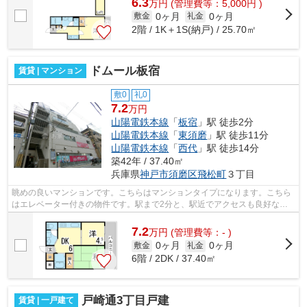
6.3
万
円
(管理費等：5,000円 )
0ヶ月
0ヶ月
敷金
礼金
2階 / 1K＋1S(納戸) / 25.70㎡
ドムール板宿
賃貸 | マンション
敷0
礼0
7.2
万円
山陽電鉄本線
「
板宿
」駅 徒歩2分
山陽電鉄本線
「
東須磨
」駅 徒歩11分
山陽電鉄本線
「
西代
」駅 徒歩14分
築42年 / 37.40㎡
兵庫県
神戸市須磨区
飛松町
３丁目
眺めの良いマンションです。こちらはマンションタイプになります。こちら
はエレベーター付きの物件です。駅まで2分と、駅近でアクセスも良好な物
件です。小総には神戸市須磨区エリアの...
7.2
万
円
(管理費等：- )
0ヶ月
0ヶ月
敷金
礼金
6階 / 2DK / 37.40㎡
戸崎通3丁目戸建
賃貸 | 一戸建て