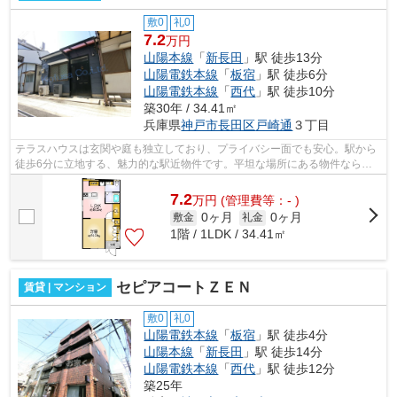
敷0
礼0
7.2
万円
山陽本線
「
新長田
」駅 徒歩13分
山陽電鉄本線
「
板宿
」駅 徒歩6分
山陽電鉄本線
「
西代
」駅 徒歩10分
築30年 / 34.41㎡
兵庫県
神戸市長田区
戸崎通
３丁目
テラスハウスは玄関や庭も独立しており、プライバシー面でも安心。駅から
徒歩6分に立地する、魅力的な駅近物件です。平坦な場所にある物件なら毎
日の移動も快適です。2沿線利用ができ...
7.2
万
円
(管理費等：- )
0ヶ月
0ヶ月
敷金
礼金
1階 / 1LDK / 34.41㎡
セピアコートＺＥＮ
賃貸 | マンション
敷0
礼0
山陽電鉄本線
「
板宿
」駅 徒歩4分
山陽本線
「
新長田
」駅 徒歩14分
山陽電鉄本線
「
西代
」駅 徒歩12分
築25年