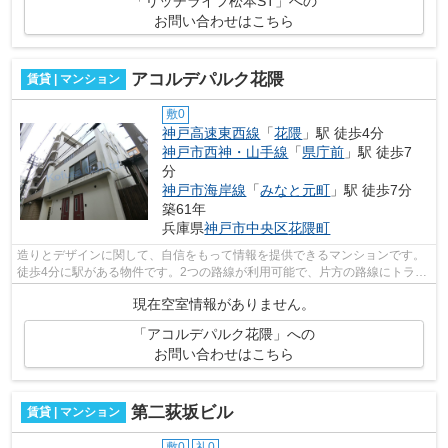
「リッチライフ松本ST」への
お問い合わせはこちら
アコルデパルク花隈
賃貸 | マンション
敷0
神戸高速東西線
「
花隈
」駅 徒歩4分
神戸市西神・山手線
「
県庁前
」駅 徒歩7
分
神戸市海岸線
「
みなと元町
」駅 徒歩7分
築61年
兵庫県
神戸市中央区
花隈町
造りとデザインに関して、自信をもって情報を提供できるマンションです。
徒歩4分に駅がある物件です。2つの路線が利用可能で、片方の路線にトラブ
ルがあっても別ルートが使えます。神...
現在空室情報がありません。
「アコルデパルク花隈」への
お問い合わせはこちら
第二荻坂ビル
賃貸 | マンション
敷0
礼0