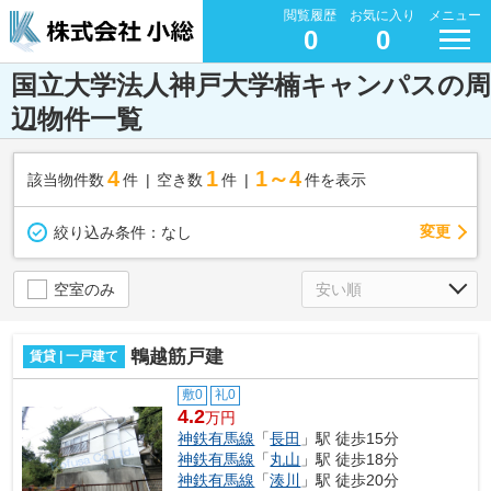
閲覧履歴
お気に入り
メニュー
0
0
国立大学法人神戸大学楠キャンパスの周
辺物件一覧
4
1
1～4
該当物件数
件
空き数
件
件を表示
変更
絞り込み条件：
なし
空室のみ
鵯越筋戸建
賃貸 | 一戸建て
敷0
礼0
4.2
万円
神鉄有馬線
「
長田
」駅 徒歩15分
神鉄有馬線
「
丸山
」駅 徒歩18分
神鉄有馬線
「
湊川
」駅 徒歩20分