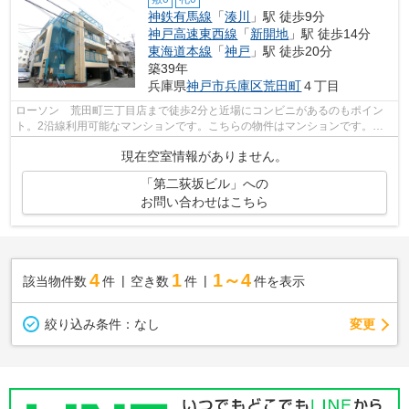
神鉄有馬線
「
湊川
」駅 徒歩9分
神戸高速東西線
「
新開地
」駅 徒歩14分
東海道本線
「
神戸
」駅 徒歩20分
築39年
兵庫県
神戸市兵庫区
荒田町
４丁目
ローソン 荒田町三丁目店まで徒歩2分と近場にコンビニがあるのもポイン
ト。2沿線利用可能なマンションです。こちらの物件はマンションです。駅
徒歩9分に駅が立地する物件なので、電車...
現在空室情報がありません。
「第二荻坂ビル」への
お問い合わせはこちら
4
1
1～4
該当物件数
件
空き数
件
件を表示
変更
絞り込み条件：
なし