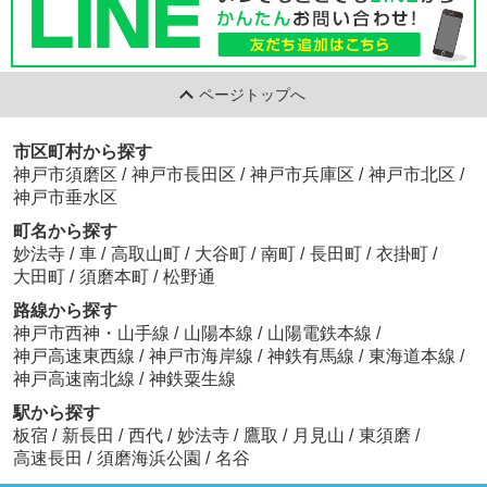
ページトップへ
市区町村から探す
神戸市須磨区
/
神戸市長田区
/
神戸市兵庫区
/
神戸市北区
/
神戸市垂水区
町名から探す
妙法寺
/
車
/
高取山町
/
大谷町
/
南町
/
長田町
/
衣掛町
/
大田町
/
須磨本町
/
松野通
路線から探す
神戸市西神・山手線
/
山陽本線
/
山陽電鉄本線
/
神戸高速東西線
/
神戸市海岸線
/
神鉄有馬線
/
東海道本線
/
神戸高速南北線
/
神鉄粟生線
駅から探す
板宿
/
新長田
/
西代
/
妙法寺
/
鷹取
/
月見山
/
東須磨
/
高速長田
/
須磨海浜公園
/
名谷