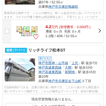
築57年 / 52.55㎡
兵庫県
神戸市兵庫区
鵯越筋
眺望良好な物件です。こちらの物件は、駅へも徒歩15分と歩いてアクセスで
きます。コチラの戸建て物件は周辺環境も良く、子育てにもうってつけで
す。小総には、豊富な物件情報がありま...
4.2
万
円
(管理費等：3,000円 )
0ヶ月
0ヶ月
敷金
礼金
1-2階 / 4DK / 52.55㎡
リッチライフ松本ST
賃貸 | アパート
敷0
礼0
神戸市西神・山手線
「
上沢
」駅 徒歩7分
神戸高速東西線
「
大開
」駅 徒歩10分
神戸高速東西線
「
新開地
」駅 徒歩15分
築10年
兵庫県
神戸市兵庫区
会下山町
３丁目
2沿線利用ができる、交通の便の良い物件です。こだわり派の方も満足度の
高いデザイナーズ物件です。こちらの物件はアパートです。好評の駅近物件
となっており、駅より徒歩7分に立地し...
現在空室情報がありません。