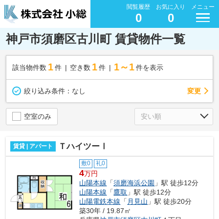
閲覧履歴
お気に入り
メニュー
0
0
神戸市須磨区古川町 賃貸物件一覧
1
1
1～1
該当物件数
件
空き数
件
件を表示
変更
絞り込み条件：
なし
空室のみ
ＴハイツーⅠ
賃貸 | アパート
敷0
礼0
4
万円
山陽本線
「
須磨海浜公園
」駅 徒歩12分
山陽本線
「
鷹取
」駅 徒歩12分
山陽電鉄本線
「
月見山
」駅 徒歩20分
築30年 / 19.87㎡