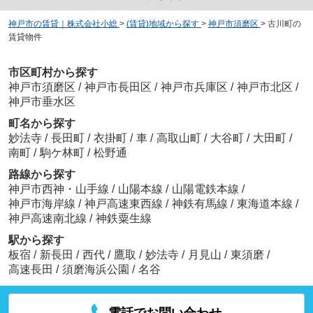
神戸市の賃貸｜株式会社小総
>
(賃貸)地域から探す
>
神戸市須磨区
>
古川町の
賃貸物件
市区町村から探す
神戸市須磨区
/
神戸市長田区
/
神戸市兵庫区
/
神戸市北区
/
神戸市垂水区
町名から探す
妙法寺
/
長田町
/
衣掛町
/
車
/
高取山町
/
大谷町
/
大田町
/
南町
/
駒ケ林町
/
松野通
路線から探す
神戸市西神・山手線
/
山陽本線
/
山陽電鉄本線
/
神戸市海岸線
/
神戸高速東西線
/
神鉄有馬線
/
東海道本線
/
神戸高速南北線
/
神鉄粟生線
駅から探す
板宿
/
新長田
/
西代
/
鷹取
/
妙法寺
/
月見山
/
東須磨
/
高速長田
/
須磨海浜公園
/
名谷