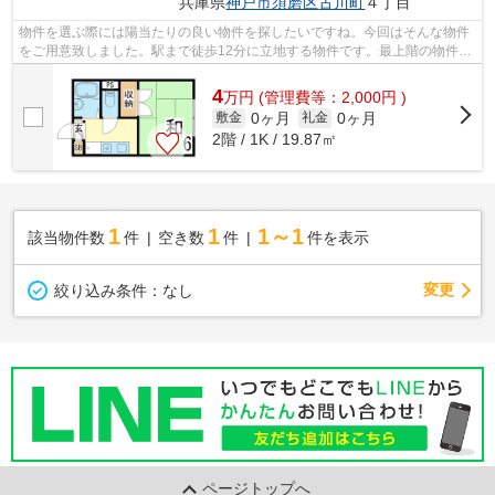
兵庫県
神戸市須磨区
古川町
４丁目
物件を選ぶ際には陽当たりの良い物件を探したいですね。今回はそんな物件
をご用意致しました。駅まで徒歩12分に立地する物件です。最上階の物件で
す。使い勝手の良いアパートでイチオ...
4
万
円
(管理費等：2,000円 )
0ヶ月
0ヶ月
敷金
礼金
2階 / 1K / 19.87㎡
1
1
1～1
該当物件数
件
空き数
件
件を表示
変更
絞り込み条件：
なし
ページトップへ